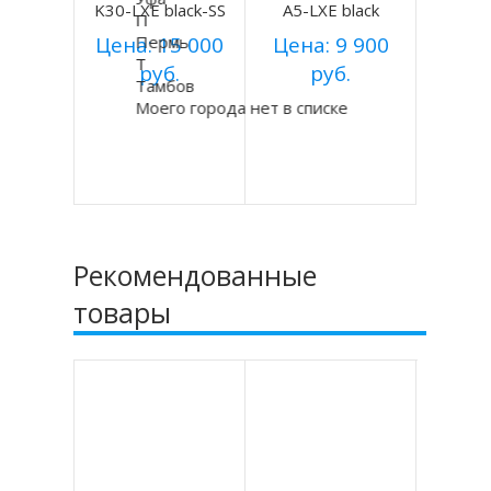
K30-LXE black-SS
A5-LXE black
П
Цена: 15 000
Пермь
Цена: 9 900
Т
руб.
руб.
Тамбов
Моего города нет в списке
Купить
Купить
Подробнее
Подробнее
Рекомендованные
товары