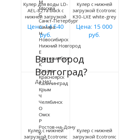
М
Кулер для воды LD-
Кулер с нижней
Москва
AEL-827a black с
загрузкой Ecotronic
С
нижней загрузкой
K30-LXE white-grey
Санкт-Петербург
Цена: 14 540
Цена: 15 000
Самара
Н
руб.
руб.
Новосибирск
Купить
Купить
Нижний Новгород
Е
Ваш город
Екатеринбург
Подробнее
Подробнее
К
Волгоград?
Казань
Красноярск
Да
Нет
Калининград
Крым
Ч
Челябинск
О
Омск
Р
Ростов-на-Дону
Кулер с нижней
Кулер с нижней
У
загрузкой Ecotronic
загрузкой Ecotronic
Уфа