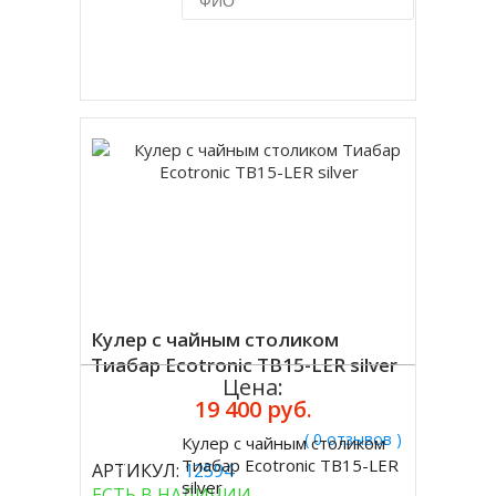
Купить в 1 клик
Кулер с чайным столиком
Тиабар Ecotronic TB15-LER silver
Цена:
19 400 руб.
( 0 отзывов )
Кулер с чайным столиком
Купить
Тиабар Ecotronic TB15-LER
АРТИКУЛ:
12594
silver
ЕСТЬ В НАЛИЧИИ