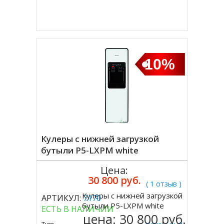
Купить в 1 клик
10%
Кулеры с нижней загрузкой
бутыли P5-LXPM white
Цена:
30 800 руб.
( 1 отзыв )
Кулеры с нижней загрузкой
АРТИКУЛ:
7170
Купить
бутыли P5-LXPM white
ЕСТЬ В НАЛИЧИИ
цена:
30 800 руб.