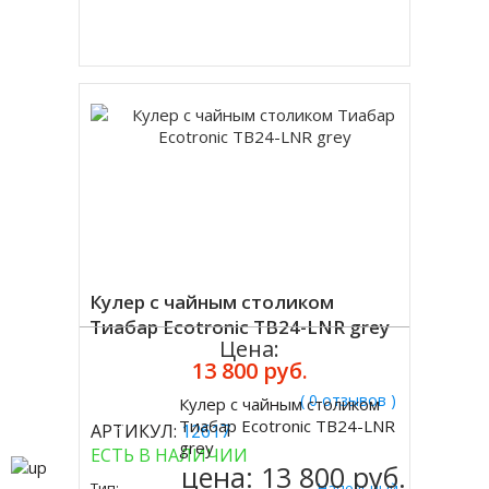
Купить в 1 клик
Кулер с чайным столиком
Тиабар Ecotronic TB24-LNR grey
Цена:
13 800 руб.
( 0 отзывов )
Кулер с чайным столиком
Купить
Тиабар Ecotronic TB24-LNR
АРТИКУЛ:
12617
grey
ЕСТЬ В НАЛИЧИИ
цена:
13 800 руб.
Тип:
Напольный