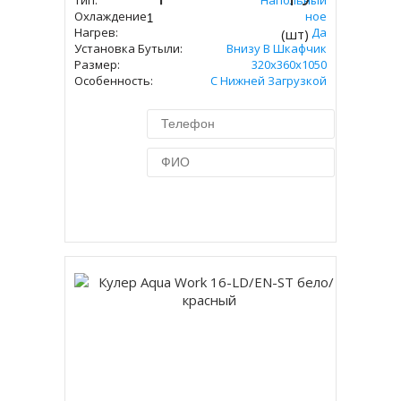
Тип:
Напольный
Охлаждение:
Компрессорное
Нагрев:
Да
(шт)
Установка Бутыли:
Внизу В Шкафчик
Размер:
320x360х1050
Особенность:
С Нижней Загрузкой
Купить в 1 клик