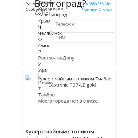
Волгоград?
Казань
Размер:
1020x355x355 Mm.
Красноярск
Особенность:
Чайный Столик
Да
Нет
Калининград
Крым
Ч
Челябинск
О
Омск
Р
Купить в 1 клик
Ростов-на-Дону
У
Уфа
П
Пермь
Т
Тамбов
Моего города нет в списке
Кулер с чайным столиком