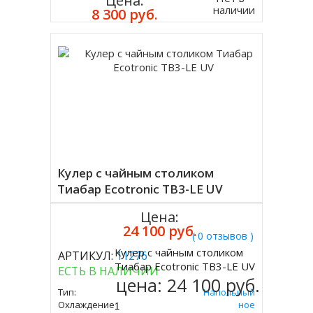
Цена:
наличии
8 300 руб.
Кулер с чайным столиком
Тиабар Ecotronic TB3-LE UV
Цена:
24 100 руб.
( 0 отзывов )
Кулер с чайным столиком
АРТИКУЛ:
11276
Купить
Тиабар Ecotronic TB3-LE UV
ЕСТЬ В НАЛИЧИИ
цена:
24 100 руб.
Тип:
Напольный
Охлаждение:
Электронное