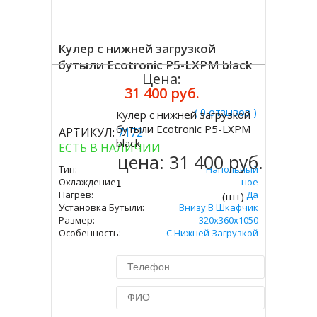
Кулер с нижней загрузкой
бутыли Ecotronic P5-LXPM black
Цена:
31 400 руб.
( 0 отзывов )
Кулер с нижней загрузкой
Купить
бутыли Ecotronic P5-LXPM
АРТИКУЛ:
7172
black
ЕСТЬ В НАЛИЧИИ
цена:
31 400 руб.
Тип:
Напольный
Охлаждение:
Компрессорное
Нагрев:
Да
(шт)
Установка Бутыли:
Внизу В Шкафчик
Размер:
320x360х1050
Особенность:
С Нижней Загрузкой