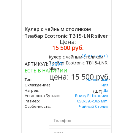
Кулер с чайным столиком
Тиабар Ecotronic TB15-LNR silver
Цена:
15 500 руб.
( 0 отзывов )
Кулер с чайным столиком
Купить
Тиабар Ecotronic TB15-LNR
АРТИКУЛ:
12597
silver
ЕСТЬ В НАЛИЧИИ
цена:
15 500 руб.
Тип:
Напольный
Охлаждение:
Без Охлаждения
Нагрев:
Да
(шт)
Установка Бутыли:
Внизу В Шкафчик
Размер:
850x395x365 Mm.
Особенность:
Чайный Столик