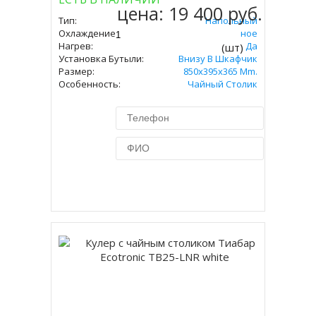
цена:
19 400 руб.
Тип:
Напольный
Охлаждение:
Электронное
Нагрев:
Да
(шт)
Установка Бутыли:
Внизу В Шкафчик
Размер:
850x395x365 Mm.
Особенность:
Чайный Столик
Купить в 1 клик