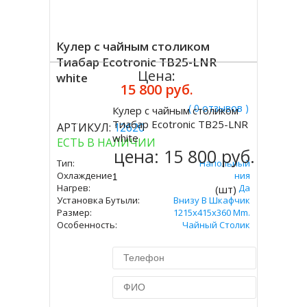
Кулер с чайным столиком
Тиабар Ecotronic TB25-LNR
Цена:
white
15 800 руб.
( 0 отзывов )
Кулер с чайным столиком
Купить
Тиабар Ecotronic TB25-LNR
АРТИКУЛ:
12620
white
ЕСТЬ В НАЛИЧИИ
цена:
15 800 руб.
Тип:
Напольный
Охлаждение:
Без Охлаждения
Нагрев:
Да
(шт)
Установка Бутыли:
Внизу В Шкафчик
Размер:
1215x415x360 Mm.
Особенность:
Чайный Столик