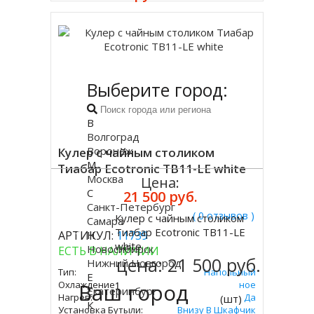
Выберите город:
В
Волгоград
Воронеж
Кулер с чайным столиком
М
Тиабар Ecotronic TB11-LE white
Москва
Цена:
С
21 500 руб.
Санкт-Петербург
( 0 отзывов )
Кулер с чайным столиком
Самара
Купить
Тиабар Ecotronic TB11-LE
АРТИКУЛ:
Н
11739
white
Новосибирск
ЕСТЬ В НАЛИЧИИ
цена:
21 500 руб.
Нижний Новгород
Тип:
Напольный
Е
Охлаждение:
Ваш город
Электронное
Екатеринбург
Нагрев:
Да
(шт)
К
Установка Бутыли:
Внизу В Шкафчик