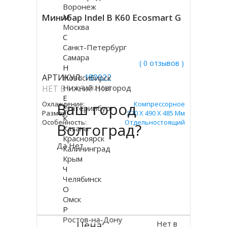
Воронеж
М
Минибар Indel B K60 Ecosmart G
Москва
С
Санкт-Петербург
Самара
( 0 отзывов )
Н
АРТИКУЛ:
180022
Новосибирск
Нижний Новгород
НЕТ В НАЛИЧИИ
Е
Ваш город
Охлаждение:
Компрессорное
Екатеринбург
Размер:
570 Х 490 Х 485 Мм
К
Особенность:
Отдельностоящий
Волгоград?
Казань
Красноярск
Да
Нет
Калининград
Крым
Ч
Челябинск
О
Омск
Р
Ростов-на-Дону
Нет в
Цена: