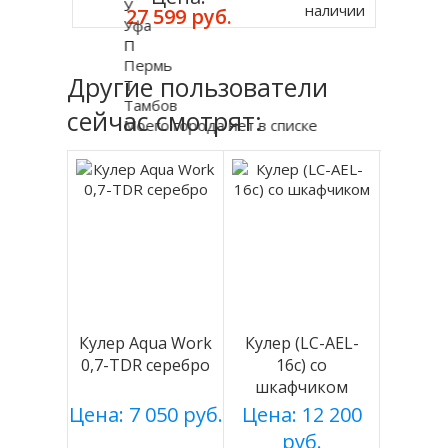
У
наличии
27 599 руб.
Уфа
П
Пермь
Другие пользователи
Т
Тамбов
сейчас смотрят:
Моего города нет в списке
Кулер Aqua Work
Кулер (LC-AEL-
0,7-TDR серебро
16c) со
шкафчиком
Цена: 7 050 руб.
Цена: 12 200
руб.