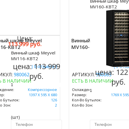
Винный шкаф Mey
Купить
MV160-KBT2
Цена:
ный шкаф Meyvel
Винный шкаф Meyvel
113 999 руб.
16-KBT2
MV160-KBT2
Винный шкаф Meyvel
ить
MV116-KBT2
цена:
113 999
( 0 отзывов )
( 0 отз
цена:
122
руб.
ИКУЛ:
980062
АРТИКУЛ:
980063
руб.
Ь В НАЛИЧИИ
ЕСТЬ В НАЛИЧИИ
ждение:
Компрессорное
Охлаждение:
Компресс
ер:
1397 Х 595 Х 680
Размер:
1769 Х 595
о Бутылок:
126
Кол-Во Бутылок:
о Зон:
2
Кол-Во Зон:
(шт)