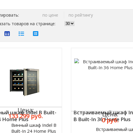
тировать:
по цене
по рейтингу
зать товаров на странице:
Цена:
ый шкаф Indel B Built-
Встраиваемый шкаф In
Цена:
133 299 руб.
4 Home Plus
B Built-In 36 Home Plus
0 руб.
Винный шкаф Indel B
ить
Встраиваемый ш
Built-In 24 Home Plus