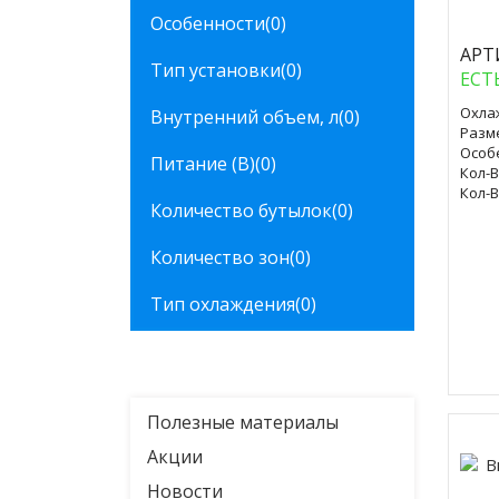
Особенности
(0)
АРТ
Тип установки
(0)
ЕСТ
Охла
Внутренний объем, л
(0)
Разм
Особ
Питание (В)
(0)
Кол-В
Кол-В
Количество бутылок
(0)
Количество зон
(0)
Тип охлаждения
(0)
Полезные материалы
Акции
Новости