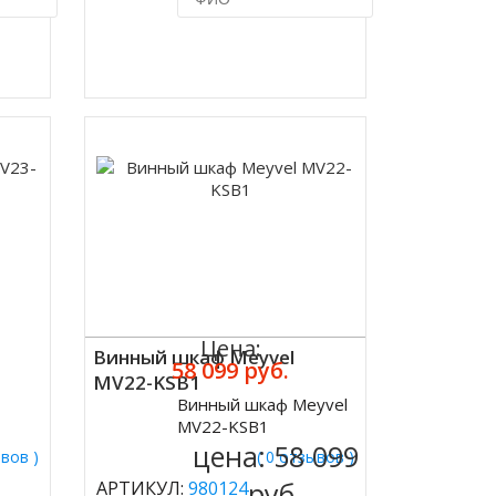
ик
Купить в 1 клик
Цена:
Винный шкаф Meyvel
58 099 руб.
MV22-KSB1
Винный шкаф Meyvel
Купить
MV22-KSB1
цена:
58 099
ывов )
( 0 отзывов )
руб.
АРТИКУЛ:
980124