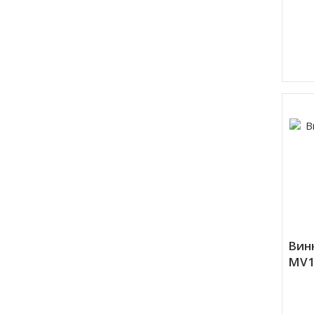
Вин
MV1