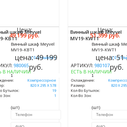
Цена:
Цена:
ный шкаф Meyvel
Винный шкаф Meyvel
49 199 руб.
51 399 руб.
9-KBT1
MV19-KWT1
Винный шкаф Meyvel
Винный шкаф Me
ить
Купить
MV19-KBT1
MV19-KWT1
цена:
49 199
цена:
51
( 0 отзывов )
( 0 отз
руб.
руб.
ИКУЛ:
980065
АРТИКУЛ:
980107
Ь В НАЛИЧИИ
ЕСТЬ В НАЛИЧИИ
ждение:
Компрессорное
Охлаждение:
Компресс
ер:
820 Х 295 Х 578
Размер:
820 Х 295
о Бутылок:
19
Кол-Во Бутылок:
о Зон:
1
Кол-Во Зон:
(шт)
(шт)