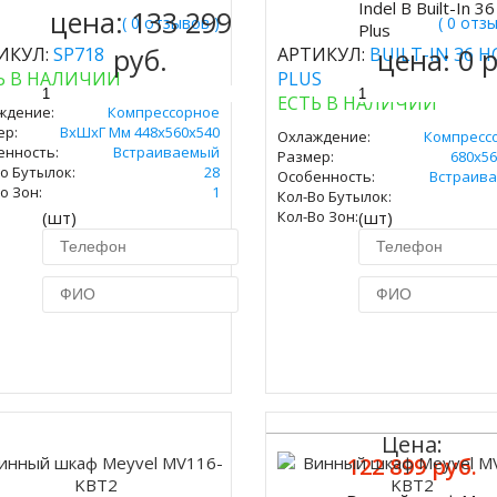
Купить
Indel B Built-In 
цена:
133 299
( 0 отзывов )
( 0 отз
Plus
руб.
цена:
0 
ИКУЛ:
SP718
АРТИКУЛ:
BUILT-IN 36 
Ь В НАЛИЧИИ
PLUS
ЕСТЬ В НАЛИЧИИ
ждение:
Компрессорное
ер:
ВxШxГ Мм 448х560х540
Охлаждение:
Компресс
енность:
Встраиваемый
Размер:
680х56
о Бутылок:
28
Особенность:
Встраив
о Зон:
1
Кол-Во Бутылок:
(шт)
Кол-Во Зон:
(шт)
Купить в 1 клик
Купить в 1 кл
Цена:
122 899 руб.