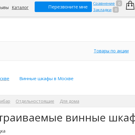
Сравнение
0
Перезвоните мне
зывы
Каталог
Закладки
0
Товары по акции
скве
Винные шкафы в Москве
ибар
Отдельностоящие
Для дома
траиваемые винные шка