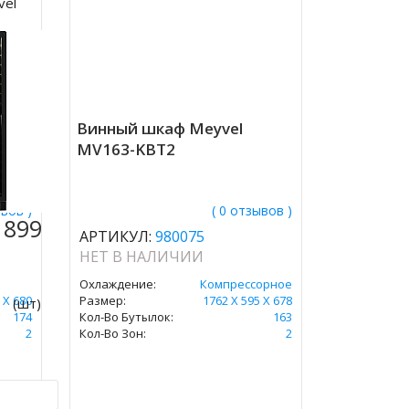
vel
Винный шкаф Meyvel
MV163-KBT2
ывов )
( 0 отзывов )
 899
АРТИКУЛ:
980075
НЕТ В НАЛИЧИИ
орное
Охлаждение:
Компрессорное
 Х 680
Размер:
1762 Х 595 Х 678
(шт)
174
Кол-Во Бутылок:
163
2
Кол-Во Зон:
2