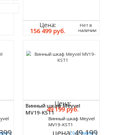
Цена:
Нет в
156 499 руб.
наличии
Цена:
Винный шкаф Meyvel
49 199 руб.
MV19-KST1
yvel
Винный шкаф Meyvel
Купить
MV19-KST1
 399
цена:
49 199
ывов )
( 0 отзывов )