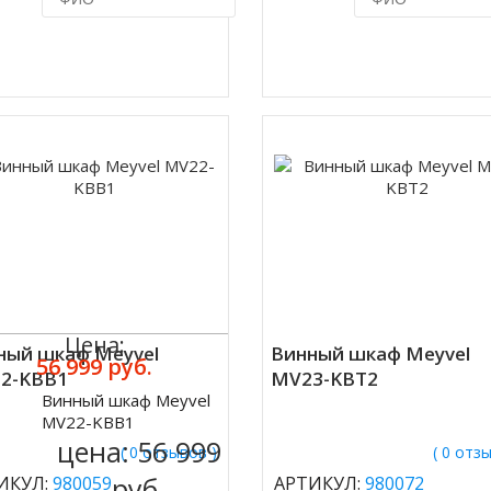
Купить в 1 клик
Купить в 1 кл
Цена:
ный шкаф Meyvel
Винный шкаф Meyvel
56 999 руб.
2-KBB1
MV23-KBT2
Винный шкаф Meyvel
ить
MV22-KBB1
цена:
56 999
( 0 отзывов )
( 0 отз
руб.
ИКУЛ:
980059
АРТИКУЛ:
980072