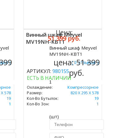
Цена:
Винный шкаф Meyvel
51 399 руб.
MV19NH-KBT1
yvel
Винный шкаф Meyvel
Купить
MV19NH-KBT1
 399
цена:
51 399
ывов )
( 0 отзывов )
руб.
АРТИКУЛ:
980155
ЕСТЬ В НАЛИЧИИ
орное
Охлаждение:
Компрессорное
 Х 578
Размер:
820 Х 295 Х 578
19
Кол-Во Бутылок:
19
1
Кол-Во Зон:
1
(шт)