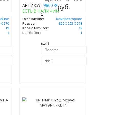
руб.
АРТИКУЛ:
980078
ЕСТЬ В НАЛИЧИИ
орное
Охлаждение:
Компрессорное
 Х 570
Размер:
820 Х 295 Х 578
19
Кол-Во Бутылок:
19
1
Кол-Во Зон:
1
(шт)
ик
Купить в 1 клик