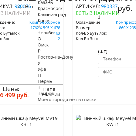
Казань
руб.
ИКУЛ:
980076
АРТИКУЛ:
980337
Да
Нет
Красноярск
 В НАЛИЧИИ
ЕСТЬ В НАЛИЧИИ
Калининград
Крым
ждение:
Компрессорное
Охлаждение:
Компресс
Ч
ер:
1762 Х 595 Х 678
Размер:
860 Х 295
Челябинск
о Бутылок:
163
Кол-Во Бутылок:
О
о Зон:
2
Кол-Во Зон:
Омск
Р
(шт)
Ростов-на-Дону
У
Уфа
П
Пермь
Т
Купить в 1 кл
Цена:
Нет в
Тамбов
6 499 руб.
наличии
Моего города нет в списке