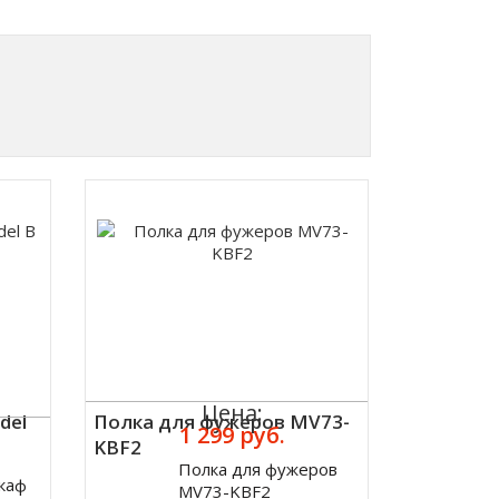
Цена:
del
Полка для фужеров MV73-
1 299 руб.
KBF2
Полка для фужеров
Купить
каф
MV73-KBF2