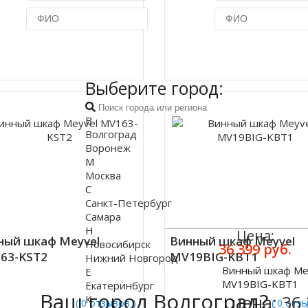
Купить в 1 клик
Купить в 1 клик
Выберите город:
В
Волгоград
Воронеж
М
Москва
С
Санкт-Петербург
Самара
Н
Цена:
ный шкаф Meyvel
Винный шкаф Meyvel
Новосибирск
36 399 руб.
63-KST2
MV19BIG-KBT1
Нижний Новгород
Винный шкаф Me
Е
Купить
MV19BIG-KBT1
Екатеринбург
Ваш город Волгоград?
цена:
36
К
( 0 отзывов )
( 0 отз