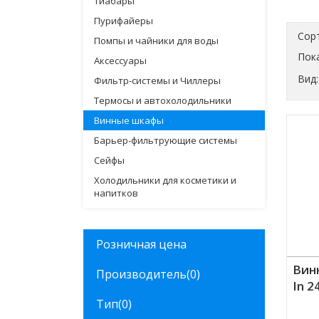
Тиабары
Пурифайеры
Сор
Помпы и чайники для воды
Пока
Аксессуары
Вид:
Фильтр-системы и Чиллеры
Термосы и автохолодильники
Винные шкафы
Барьер-фильтрующие системы
Сейфы
Холодильники для косметики и
напитков
Розничная цена
Винн
Производитель
(0)
In 2
Тип
(0)
Куп