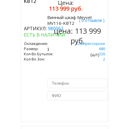
KBT2
Цена:
113 999 руб.
Винный шкаф Meyvel
( 0 отзывов )
Купить
MV116-KBT2
АРТИКУЛ:
980062
цена:
113 999
ЕСТЬ В НАЛИЧИИ
руб.
Охлаждение:
Компрессорное
Размер:
1397 Х 595 Х 680
Кол-Во Бутылок:
126
(шт)
Кол-Во Зон:
2
Купить в 1 клик