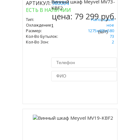
Винный шкаф Meyvel MV73-
АРТИКУЛ:
980004
Купить
KBF2
ЕСТЬ В НАЛИЧИИ
цена:
79 299 руб.
Тип:
Напольный
Охлаждение:
Компрессорное
Размер:
1275х495х580
(шт)
Кол-Во Бутылок:
73
Кол-Во Зон:
2
Купить в 1 клик