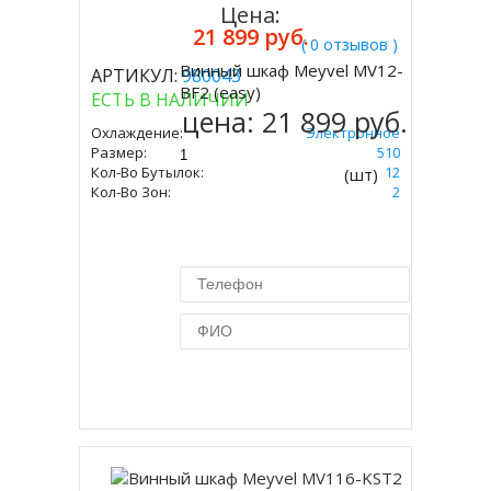
Цена:
21 899 руб.
( 0 отзывов )
Винный шкаф Meyvel MV12-
АРТИКУЛ:
980043
Купить
BF2 (easy)
ЕСТЬ В НАЛИЧИИ
цена:
21 899 руб.
Охлаждение:
Электронное
Размер:
534 Х 340 Х 510
Кол-Во Бутылок:
12
(шт)
Кол-Во Зон:
2
Купить в 1 клик