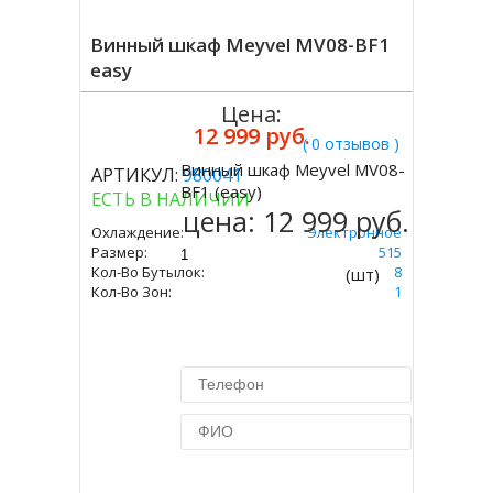
Винный шкаф Meyvel MV08-BF1
easy
Цена:
12 999 руб.
( 0 отзывов )
Винный шкаф Meyvel MV08-
АРТИКУЛ:
980041
Купить
BF1 (easy)
ЕСТЬ В НАЛИЧИИ
цена:
12 999 руб.
Охлаждение:
Электронное
Размер:
275 Х 410 Х 515
Кол-Во Бутылок:
8
(шт)
Кол-Во Зон:
1
Купить в 1 клик