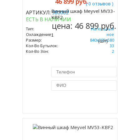
46 899 руб.
( 0 отзывов )
Винный шкаф Meyvel MV33-
АРТИКУЛ:
980002
Купить
KBF2
ЕСТЬ В НАЛИЧИИ
цена:
46 899 руб.
Тип:
Напольный
Охлаждение:
Компрессорное
Размер:
840х395х580
(шт)
Кол-Во Бутылок:
33
Кол-Во Зон:
2
Купить в 1 клик