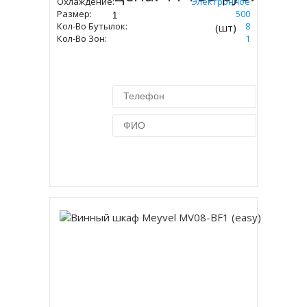
Охлаждение:
Электронное
Размер:
455 Х 250 Х 500
Кол-Во Бутылок:
8
(шт)
Кол-Во Зон:
1
Купить в 1 клик