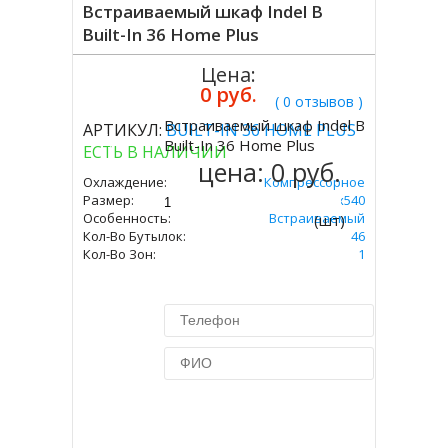
Встраиваемый шкаф Indel B
Built-In 36 Home Plus
Цена:
0 руб.
( 0 отзывов )
Встраиваемый шкаф Indel B
АРТИКУЛ:
BUILT-IN 36 HOME PLUS
Купить
Built-In 36 Home Plus
ЕСТЬ В НАЛИЧИИ
цена:
0 руб.
Охлаждение:
Компрессорное
Размер:
680х560х540
Особенность:
Встраиваемый
(шт)
Кол-Во Бутылок:
46
Кол-Во Зон:
1
Купить в 1 клик