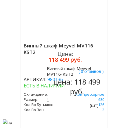
Винный шкаф Meyvel MV116-
KST2
Цена:
118 499 руб.
Винный шкаф Meyvel
( 0 отзывов )
Купить
MV116-KST2
АРТИКУЛ:
980136
цена:
118 499
ЕСТЬ В НАЛИЧИИ
руб.
Охлаждение:
Компрессорное
Размер:
1397 Х 595 Х 680
Кол-Во Бутылок:
126
(шт)
Кол-Во Зон:
2