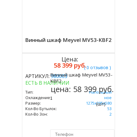
Винный шкаф Meyvel MV53-KBF2
Цена:
58 399 руб.
( 0 отзывов )
Винный шкаф Meyvel MV53-
АРТИКУЛ:
980003
Купить
KBF2
ЕСТЬ В НАЛИЧИИ
цена:
58 399 руб.
Тип:
Напольный
Охлаждение:
Компрессорное
Размер:
1275х395х580
(шт)
Кол-Во Бутылок:
53
Кол-Во Зон:
2