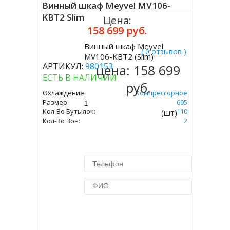
Винный шкаф Meyvel MV106-
KBT2 Slim
Цена:
158 699 руб.
Винный шкаф Meyvel
( 0 отзывов )
Купить
MV106-KBT2 (Slim)
АРТИКУЛ:
980153
цена:
158 699
ЕСТЬ В НАЛИЧИИ
руб.
Охлаждение:
Компрессорное
Размер:
1800 Х 450 Х 695
Кол-Во Бутылок:
110
(шт)
Кол-Во Зон:
2
Купить в 1 клик