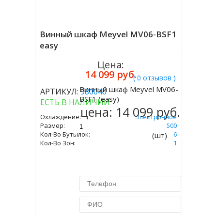
Винный шкаф Meyvel MV06-BSF1
easy
Цена:
14 099 руб.
( 0 отзывов )
Винный шкаф Meyvel MV06-
АРТИКУЛ:
980040
Купить
BSF1 (easy)
ЕСТЬ В НАЛИЧИИ
цена:
14 099 руб.
Охлаждение:
Электронное
Размер:
405 Х 265 Х 500
Кол-Во Бутылок:
6
(шт)
Кол-Во Зон:
1