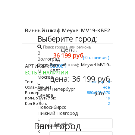
Винный шкаф Meyvel MV19-KBF2
Выберите город:
Цена:
В
36 199 руб.
( 0 отзывов )
Волгоград
Винный шкаф Meyvel MV19-
Воронеж
АРТИКУЛ:
980001
Купить
KBF2
М
ЕСТЬ В НАЛИЧИИ
цена:
36 199 руб.
Москва
Тип:
Напольный
С
Охлаждение:
Компрессорное
Санкт-Петербург
Размер:
880х295х570
(шт)
Самара
Кол-Во Бутылок:
19
Н
Кол-Во Зон:
2
Новосибирск
Нижний Новгород
Е
Ваш город
Екатеринбург
К