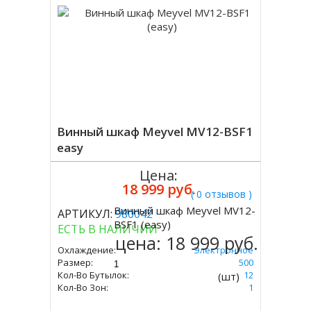
Винный шкаф Meyvel MV12-BSF1
easy
Цена:
18 999 руб.
( 0 отзывов )
Винный шкаф Meyvel MV12-
АРТИКУЛ:
980042
Купить
BSF1 (easy)
ЕСТЬ В НАЛИЧИИ
цена:
18 999 руб.
Охлаждение:
Электронное
Размер:
475 Х 340 Х 500
Кол-Во Бутылок:
12
(шт)
Кол-Во Зон:
1