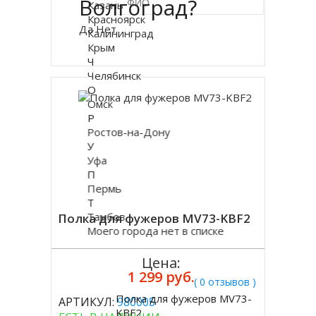
Волгоград?
Казань
Красноярск
Да
Нет
Калининград
Купить в 1 клик
Крым
Ч
Челябинск
О
Омск
Р
Ростов-на-Дону
У
Уфа
П
Пермь
Т
Тамбов
Полка для фужеров MV73-KBF2
Моего города нет в списке
Цена:
1 299 руб.
( 0 отзывов )
Полка для фужеров MV73-
АРТИКУЛ:
980005
Купить
KBF2