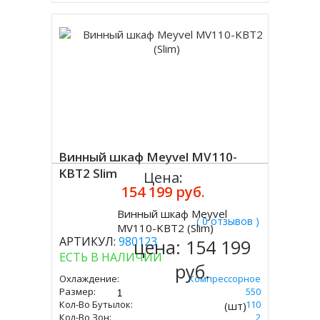
Винный шкаф Meyvel MV110-
KBT2 Slim
Цена:
154 199 руб.
Винный шкаф Meyvel
( 0 отзывов )
Купить
MV110-KBT2 (Slim)
АРТИКУЛ:
980123
цена:
154 199
ЕСТЬ В НАЛИЧИИ
руб.
Охлаждение:
Компрессорное
Размер:
1792 Х 595 Х 550
Кол-Во Бутылок:
110
(шт)
Кол-Во Зон:
2