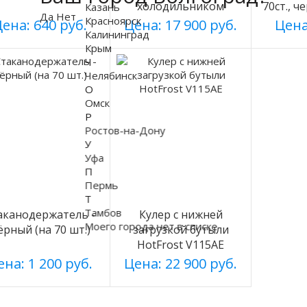
холодильником
70ст., ч
Казань
Да
Нет
Красноярск
ена: 640 руб.
Цена: 17 900 руб.
Цена
Калининград
Крым
Ч
Челябинск
О
Омск
Р
Ростов-на-Дону
У
Уфа
П
Пермь
Т
Тамбов
аканодержатель -
Кулер с нижней
Моего города нет в списке
рный (на 70 шт.)
загрузкой бутыли
HotFrost V115AE
на: 1 200 руб.
Цена: 22 900 руб.