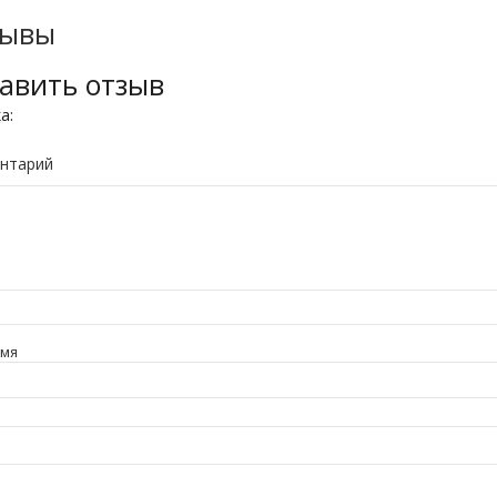
зывы
авить отзыв
ка:
нтарий
имя