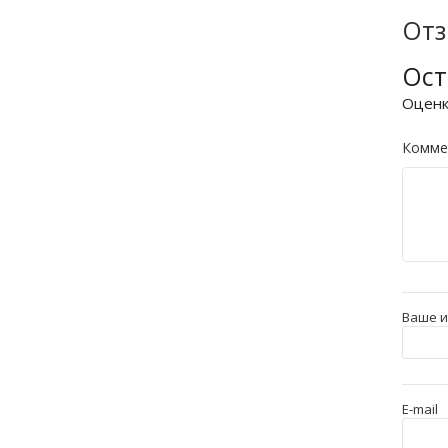
От
Ост
Оцен
Комме
Ваше 
E-mail