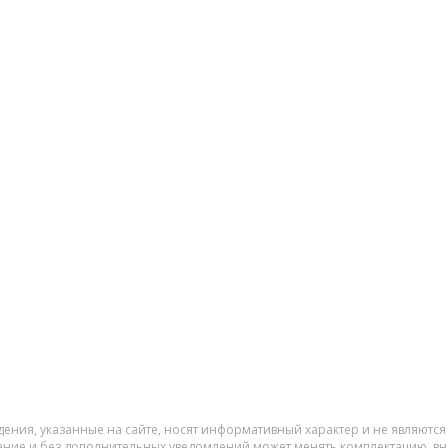
дения, указанные на сайте, носят информативный характер и не являютс
ение и без дополнительных уведомлений может менять комплектацию, вне