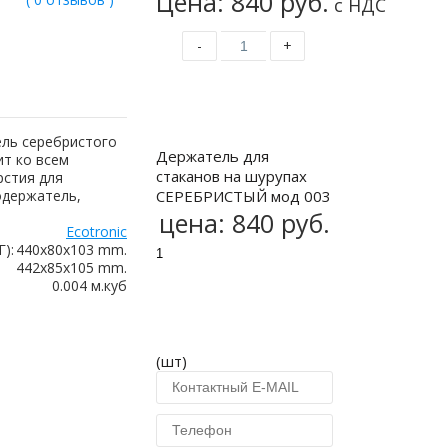
Цена: 840 руб.
с НДС
-
+
Купить
ель серебристого
Держатель для
ит ко всем
стаканов на шурупах
рстия для
одержатель,
СЕРЕБРИСТЫЙ мод 003
цена:
840 руб.
Ecotronic
):
440x80x103 mm.
442x85x105 mm.
0.004 м.куб
(шт)