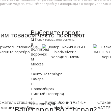
еристики модели. Уточняйте подробную информацию о товаре у продавцо
Выберите город:
тим товаром часто покупают
В
Волгоград
Воронеж
М
Москва
С
Санкт-Петербург
Самара
Н
Новосибирск
Нижний Новгород
Е
ржатель стаканов
Кулер Экочип V21-LF
Стака
Екатеринбург
Ваш город Волгоград?
 магните серебро
black-silver с
VATTE
К