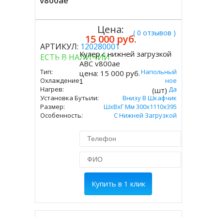
v800ae
Цена:
( 0 отзывов )
15 000 руб.
АРТИКУЛ:
120280001
Кулер с нижней загрузкой
ЕСТЬ В НАЛИЧИИ
Купить
ABC v800ae
Тип:
Напольный
цена:
15 000 руб.
Охлаждение:
Электронное
Нагрев:
Да
(шт)
Установка Бутыли:
Внизу В Шкафчик
Размер:
ШхВхГ Мм 300х1110х395
Особенность:
С Нижней Загрузкой
Купить в 1 клик