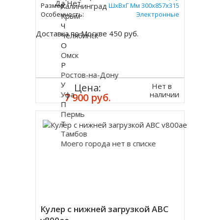
Да
Нет
Калининград
Размер:
ШхВхГ Мм 300х857х315
Особенность:
Электронные
Крым
Ч
Доставка по Москве 450 руб.
Челябинск
О
Омск
Р
Ростов-на-Дону
У
Нет в
Цена:
Уфа
наличии
7 900 руб.
П
Пермь
Т
Тамбов
Моего города нет в списке
Кулер с нижней загрузкой ABC