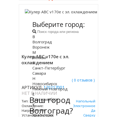
Выберите город:
В
Волгоград
Воронеж
М
Кулер ABC v170e с эл.
Москва
охлаждением
С
Санкт-Петербург
Самара
Н
( 0 отзывов )
Новосибирск
АРТИКУЛ:
120217001
Нижний Новгород
НЕТ В НАЛИЧИИ
Е
Ваш город
Екатеринбург
Тип:
Напольный
К
Охлаждение:
Электронное
Волгоград?
Казань
Нагрев:
Да
Красноярск
Установка Бутыли:
Сверху