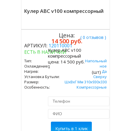
Кулер ABC v100 компрессорный
Цена:
( 0 отзывов )
14 500 руб.
АРТИКУЛ:
120110001
Кулер ABC v100
ЕСТЬ В НАЛИЧИИ
Купить
компрессорный
Тип:
Напольный
цена:
14 500 руб.
Охлаждение:
Компрессорное
Нагрев:
Да
(шт)
Установка Бутыли:
Сверху
Размер:
ШхВхГ Мм 310х930х330
Особенность:
Компрессорные
Купить в 1 клик