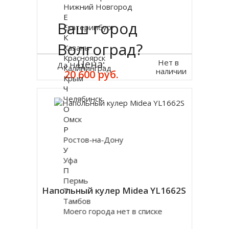
Нижний Новгород
Е
Ваш город
Екатеринбург
К
Волгоград?
Казань
Красноярск
Нет в
Цена:
Да
Нет
Калининград
наличии
20 600 руб.
Крым
Ч
Челябинск
О
Омск
Р
Ростов-на-Дону
У
Уфа
П
Пермь
Напольный кулер Midea YL1662S
Т
Тамбов
Моего города нет в списке