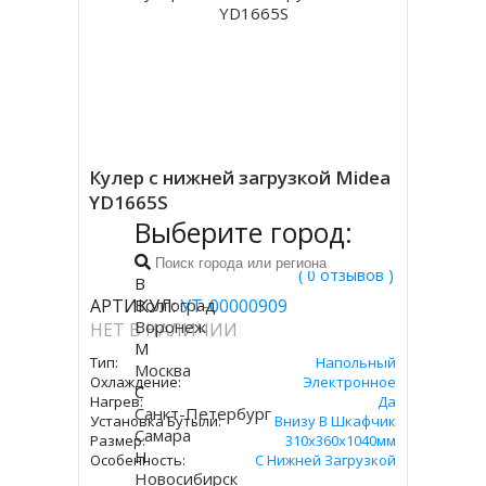
Кулер с нижней загрузкой Midea
YD1665S
Выберите город:
( 0 отзывов )
В
Волгоград
АРТИКУЛ:
УТ-00000909
Воронеж
НЕТ В НАЛИЧИИ
М
Тип:
Напольный
Москва
Охлаждение:
Электронное
С
Нагрев:
Да
Санкт-Петербург
Установка Бутыли:
Внизу В Шкафчик
Самара
Размер:
310х360х1040мм
Н
Особенность:
С Нижней Загрузкой
Новосибирск