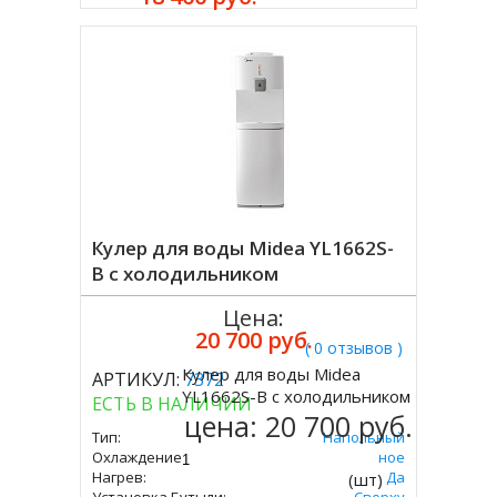
Кулер для воды Midea YL1662S-
B с холодильником
Цена:
20 700 руб.
( 0 отзывов )
Кулер для воды Midea
АРТИКУЛ:
7372
Купить
YL1662S-B с холодильником
ЕСТЬ В НАЛИЧИИ
цена:
20 700 руб.
Тип:
Напольный
Охлаждение:
Компрессорное
Нагрев:
Да
(шт)