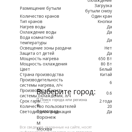
охлаждение
Загрузка
Размещение бутыли
бутыли снизу
Количество кранов
Один кран
Тип кранов
Кнопки
Нагрев воды
Да
Охлаждение воды
Да
Вода комнатной
Да
температуры
Освещение зоны раздачи
Нет
Защита от детей
Да
Мощность нагрева
650 Вт
Мощность охлаждения
80 Вт
Цвет
Белый
Страна производства
Китай
Производительность
6
системы нагрева, л/ч
Выберите город:
Производительность
0.6
системы охлаждения, л/ч
Срок гарантии
2 года
В
Количество пользователей
20
Волгоград
Светодиодная индикация
Да
Воронеж
М
Все сведения, указанные на сайте, носят
Москва