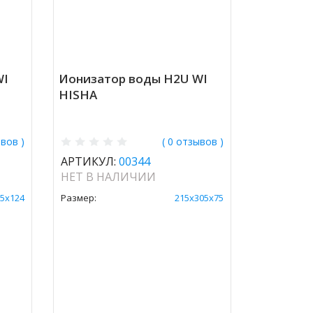
WI
Ионизатор воды H2U WI
HISHA
ывов )
( 0 отзывов )
АРТИКУЛ:
00344
НЕТ В НАЛИЧИИ
5х124
Размер:
215х305х75