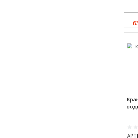
6
Кра
вод
АРТ