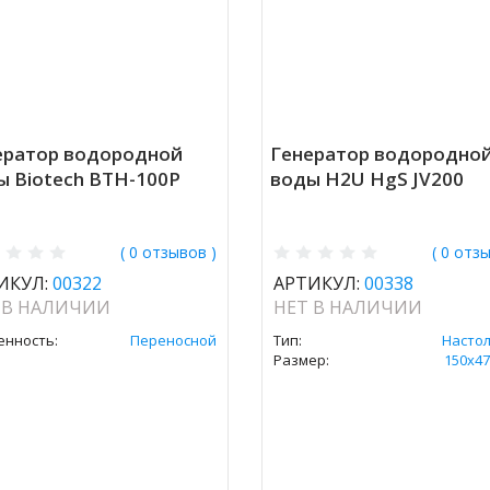
ератор водородной
Генератор водородно
ы Biotech BTH-100P
воды H2U HgS JV200
( 0 отзывов )
( 0 отз
ИКУЛ:
00322
АРТИКУЛ:
00338
 В НАЛИЧИИ
НЕТ В НАЛИЧИИ
енность:
Переносной
Тип:
Насто
Размер:
150х47