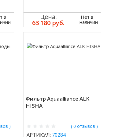
Цена:
т в
Нет в
63 180 руб.
личии
наличии
Фильтр Aquaalliance ALK
HISHA
ывов )
( 0 отзывов )
АРТИКУЛ:
70284