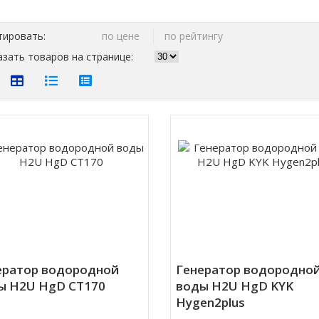
тировать:
по цене
по рейтингу
зать товаров на странице:
ератор водородной
Генератор водородно
ы H2U HgD CT170
воды H2U HgD KYK
Hygen2plus