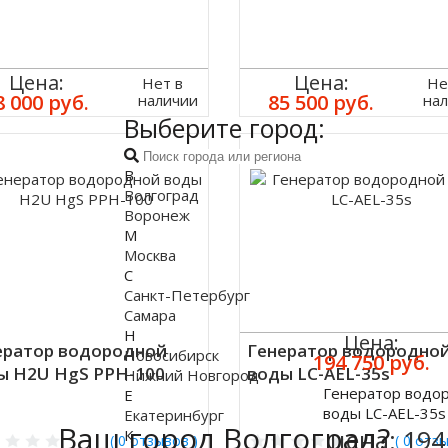
Цена:
Цена:
Нет в
Не
8 000 руб.
85 500 руб.
наличии
на
Выберите город:
В
Волгоград
Воронеж
М
Москва
С
Санкт-Петербург
Самара
Н
Цена:
ератор водородной
Генератор водородно
Новосибирск
194 750 руб.
ы H2U HgS PPH-100
воды LC-AEL-35s
Нижний Новгород
Генератор водо
Е
Купить
воды LC-AEL-35s
Екатеринбург
Ваш город Волгоград?
цена:
194
К
( 0 отзывов )
( 0 отз