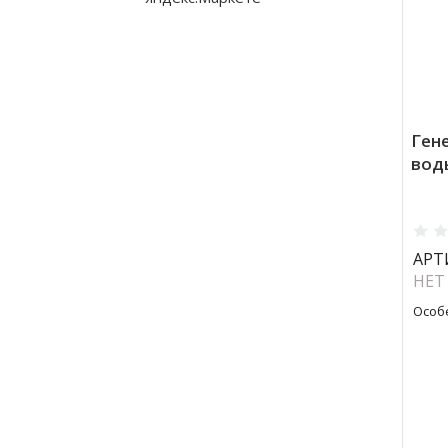
Ген
вод
АРТ
НЕТ
Особ