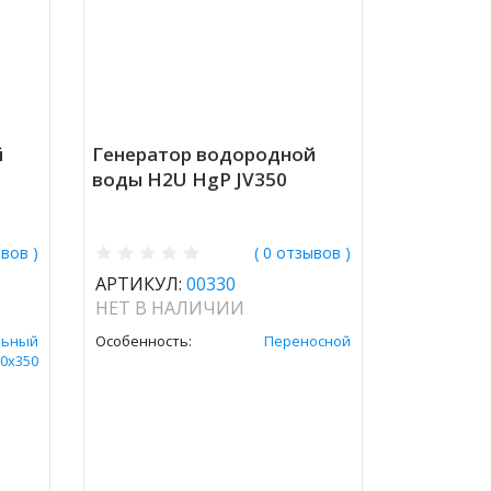
й
Генератор водородной
воды H2U HgP JV350
ывов )
( 0 отзывов )
АРТИКУЛ:
00330
НЕТ В НАЛИЧИИ
льный
Особенность:
Переносной
0х350