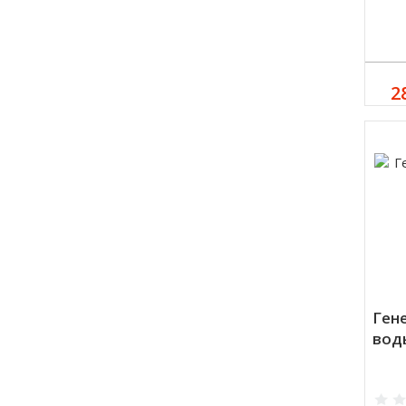
2
Ген
вод