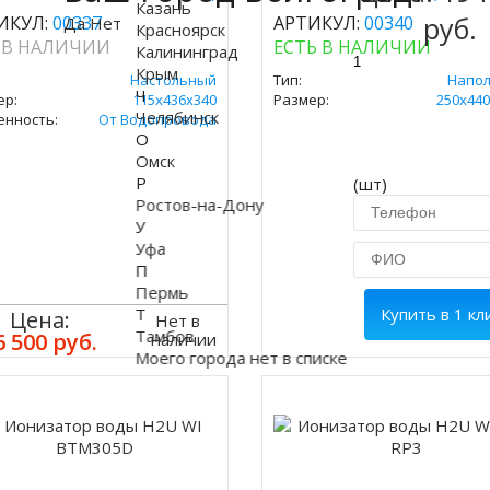
Казань
руб.
ИКУЛ:
00337
АРТИКУЛ:
00340
Да
Нет
Красноярск
 В НАЛИЧИИ
ЕСТЬ В НАЛИЧИИ
Калининград
Крым
Настольный
Тип:
Напо
Ч
ер:
115x436x340
Размер:
250х440
Челябинск
енность:
От Водопровода
О
Омск
Р
(шт)
Ростов-на-Дону
У
Уфа
П
Пермь
Т
Купить в 1 кл
Цена:
Нет в
Тамбов
6 500 руб.
наличии
Моего города нет в списке