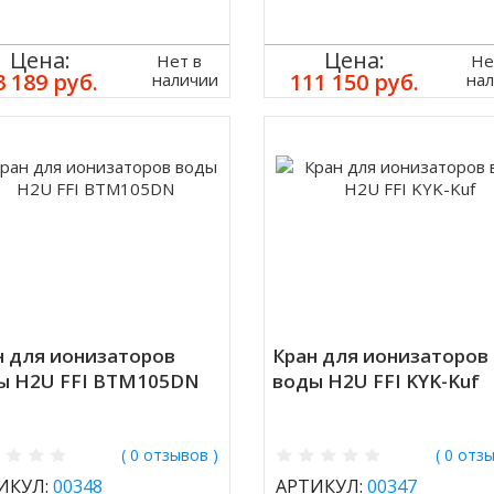
Цена:
Цена:
Нет в
Не
3 189 руб.
111 150 руб.
наличии
на
н для ионизаторов
Кран для ионизаторов
ы H2U FFI BTM105DN
воды H2U FFI KYK-Kuf
( 0 отзывов )
( 0 отз
ИКУЛ:
00348
АРТИКУЛ:
00347