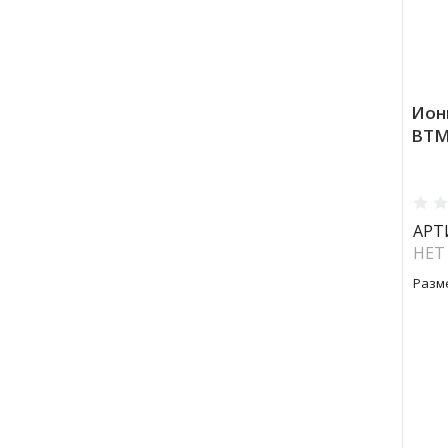
Ион
BTM
АРТ
НЕТ
Разм