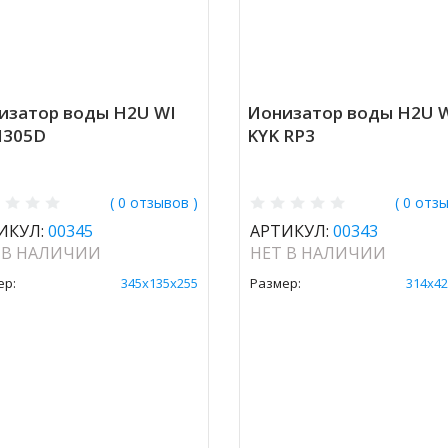
изатор воды H2U WI
Ионизатор воды H2U 
305D
KYK RP3
( 0 отзывов )
( 0 отз
ИКУЛ:
00345
АРТИКУЛ:
00343
 В НАЛИЧИИ
НЕТ В НАЛИЧИИ
ер:
345х135х255
Размер:
314х42