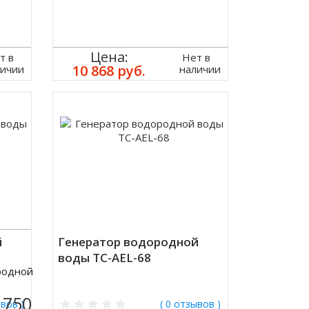
Цена:
т в
Нет в
10 868 руб.
личии
наличии
й
Генератор водородной
воды TC-AEL-68
родной
 750
ывов )
( 0 отзывов )