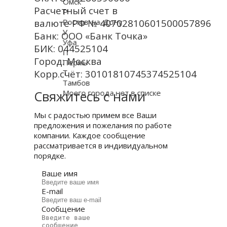
Омск
Расчетный счет в
Р
валюте РФ № 40702810601500057896
Ростов-на-Дону
У
Банк: ООО «Банк Точка»
Уфа
БИК: 044525104
П
Город: Москва
Пермь
Корр.счёт:
Т
30101810745374525104
Тамбов
Свяжитесь с нами
Моего города нет в списке
Мы с радостью примем все Ваши
предложения и пожелания по работе
компании. Каждое сообщение
рассматривается в индивидуальном
порядке.
Ваше имя
E-mail
Сообщение