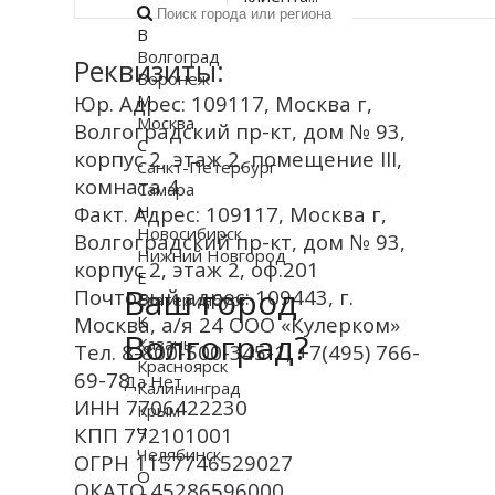
В
Волгоград
Реквизиты:
Воронеж
Юр. Адрес: 109117, Москва г,
М
Москва
Волгоградский пр-кт, дом № 93,
С
корпус 2, этаж 2, помещение III,
Санкт-Петербург
комната 4
Самара
Факт. Адрес: 109117, Москва г,
Н
Новосибирск
Волгоградский пр-кт, дом № 93,
Нижний Новгород
корпус 2, этаж 2, оф.201
Е
Ваш город
Почтовый адрес: 109443, г.
Екатеринбург
Москва, а/я 24 ООО «Кулерком»
К
Волгоград?
Казань
Тел. 8-800-500-345-1, +7(495) 766-
Красноярск
69-78
Да
Нет
Калининград
ИНН 7706422230
Крым
КПП 772101001
Ч
Челябинск
ОГРН 1157746529027
О
ОКАТО 45286596000