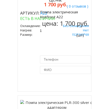
1 700 руб.
( 0 отзывов )
Помпа электрическая
АРТИКУЛ:
А22
Купить
HotFrost A22
ЕСТЬ В НАЛИЧИИ
цена:
1 700 руб.
Охлаждение:
Без Охлаждения
Нагрев:
Нет
Размер:
152*160*69
(шт)
Купить в 1 клик