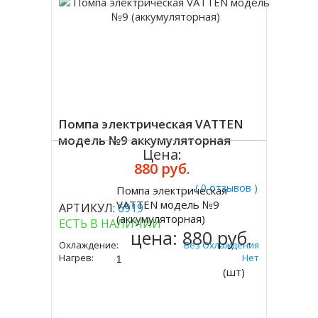
Помпа электрическая VATTEN
модель №9 аккумуляторная
Цена:
880 руб.
( 0 отзывов )
Помпа электрическая
Купить
VATTEN модель №9
АРТИКУЛ:
6919
(аккумуляторная)
ЕСТЬ В НАЛИЧИИ
цена:
880 руб.
Охлаждение:
Без Охлаждения
Нагрев:
Нет
(шт)