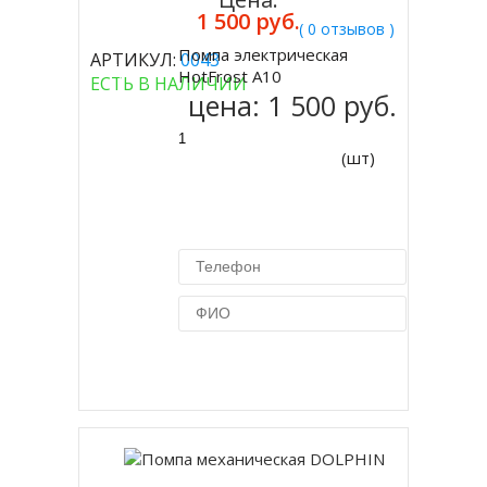
1 500 руб.
( 0 отзывов )
Помпа электрическая
АРТИКУЛ:
0043
Купить
HotFrost A10
ЕСТЬ В НАЛИЧИИ
цена:
1 500 руб.
(шт)
Купить в 1 клик