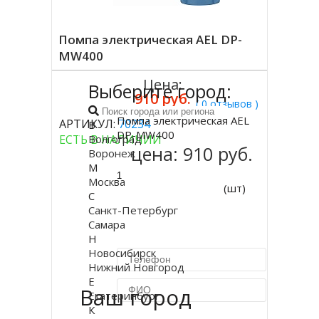
Помпа электрическая AEL DP-
MW400
Цена:
Выберите город:
910 руб.
( 0 отзывов )
Помпа электрическая AEL
АРТИКУЛ:
70234
В
Купить
DP-MW400
ЕСТЬ В НАЛИЧИИ
Волгоград
цена:
910 руб.
Воронеж
М
Москва
(шт)
С
Санкт-Петербург
Самара
Н
Новосибирск
Нижний Новгород
Е
Ваш город
Екатеринбург
К