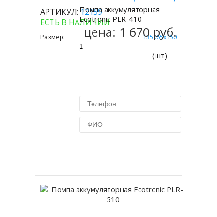
Помпа аккумуляторная
АРТИКУЛ:
12159
Купить
Ecotronic PLR-410
ЕСТЬ В НАЛИЧИИ
цена:
1 670 руб.
Размер:
135x65x150
(шт)
Купить в 1 клик