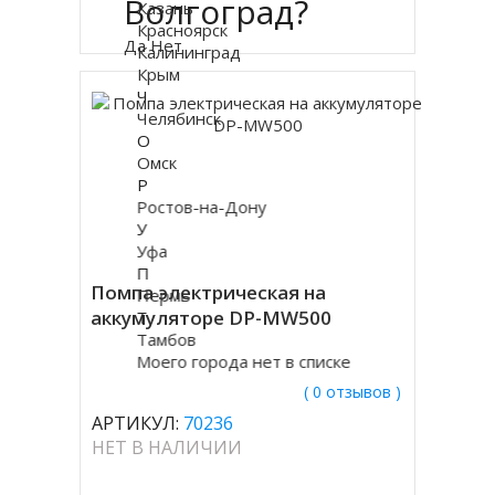
Волгоград?
Казань
Купить в 1 клик
Красноярск
Да
Нет
Калининград
Крым
Ч
Челябинск
О
Омск
Р
Ростов-на-Дону
У
Уфа
П
Помпа электрическая на
Пермь
аккумуляторе DP-MW500
Т
Тамбов
Моего города нет в списке
( 0 отзывов )
АРТИКУЛ:
70236
НЕТ В НАЛИЧИИ