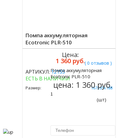
Помпа аккумуляторная
Ecotronic PLR-510
Цена:
1 360 руб.
( 0 отзывов )
Помпа аккумуляторная
АРТИКУЛ:
12155
Купить
Ecotronic PLR-510
ЕСТЬ В НАЛИЧИИ
цена:
1 360 руб.
Размер:
167x65x188
(шт)