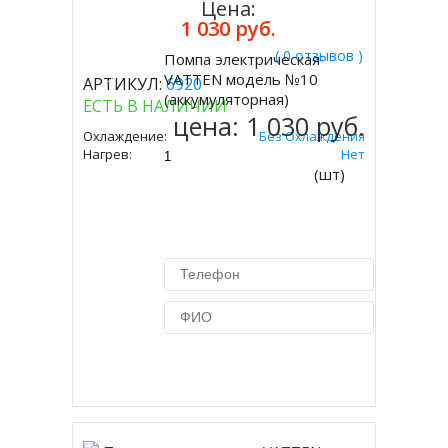
Цена:
1 030 руб.
( 0 отзывов )
Помпа электрическая
Купить
VATTEN модель №10
АРТИКУЛ:
6920
(аккумуляторная)
ЕСТЬ В НАЛИЧИИ
цена:
1 030 руб.
Охлаждение:
Без Охлаждения
Нагрев:
Нет
(шт)
Купить в 1 клик