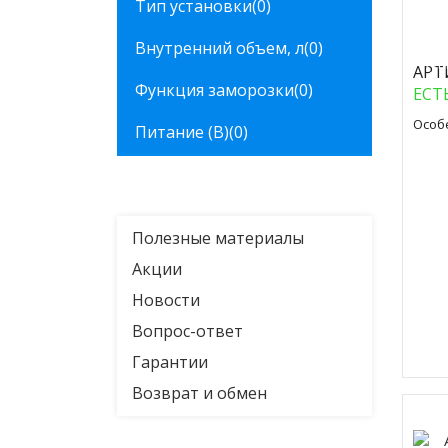
Тип установки
(0)
Внутренний объем, л
(0)
Куп
АРТ
Функция заморозки
(0)
ЕСТ
Особ
Питание (В)
(0)
Полезные материалы
Акции
Новости
Вопрос-ответ
Гарантии
Возврат и обмен