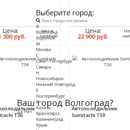
Выберите город:
В
Цена:
Цена:
Нет в
Не
Волгоград
1 300 руб.
22 900 руб.
наличии
на
Воронеж
М
Москва
С
Санкт-Петербург
Самара
Н
Новосибирск
Нижний Новгород
Е
Екатеринбург
Ваш город Волгоград?
К
Казань
охолодильник
Автохолодильник
Да
Нет
Красноярск
tachi T36
Sumitachi T50
Калининград
Крым