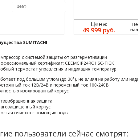
Купить в 1 клик
Цена:
Не
49 999 руб.
на
ущества SUMITACHI
мпрессор с системой защиты от разгерметизации
рофессиональный сертификат: CEEMCIP24ROHSC-TICK
обный термостат управления и индикация температур
ботает под большим углом (до 30°), не влияя на работу или на
стоянный ток 12В/24В и переменный ток 100-240В
лностью изолированный корпуc
нтивибрационная защита
лагозащищенный корпус
остая очистка с помощью воды
гие пользователи сейчас смотрят: