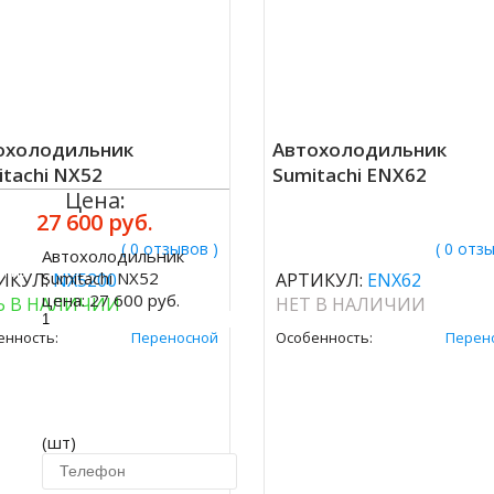
охолодильник
Автохолодильник
tachi NX52
Sumitachi ENX62
Цена:
27 600 руб.
( 0 отзывов )
( 0 отз
Автохолодильник
ить
Sumitachi NX52
ИКУЛ:
NX5200
АРТИКУЛ:
ENX62
цена:
27 600 руб.
Ь В НАЛИЧИИ
НЕТ В НАЛИЧИИ
енность:
Переносной
Особенность:
Перен
(шт)