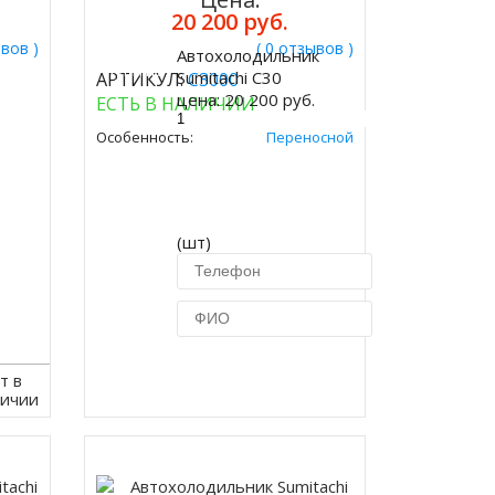
20 200 руб.
ывов )
( 0 отзывов )
Автохолодильник
Купить
Sumitachi C30
АРТИКУЛ:
C3000
цена:
20 200 руб.
ЕСТЬ В НАЛИЧИИ
Особенность:
Переносной
(шт)
Купить в 1 клик
т в
личии