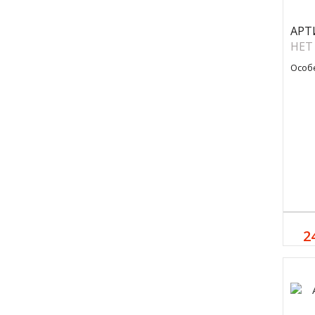
АРТ
НЕТ
Особ
2