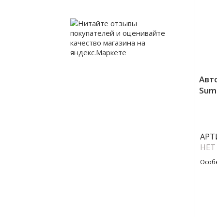
Авт
Sumi
АРТ
НЕТ
Особ