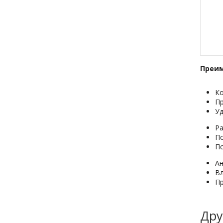
Преим
Ко
П
Уд
Ра
По
По
А
В
Пр
Дру