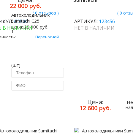
22 000 руб.
( 0 отзывов )
( 0 отз
Автохолодильник
ить
Sumitachi C25
ИКУЛ:
C2500
АРТИКУЛ:
123456
цена:
22 000 руб.
Ь В НАЛИЧИИ
НЕТ В НАЛИЧИИ
енность:
Переносной
(шт)
Купить в 1 клик
Цена:
Не
12 600 руб.
на