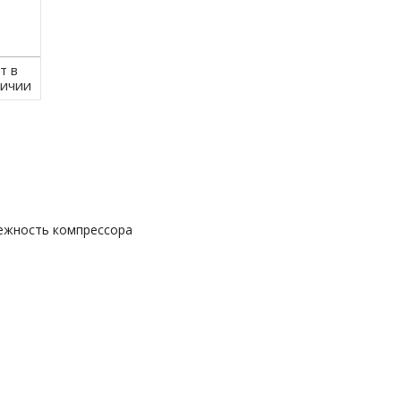
т в
личии
дежность компрессора