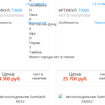
Ч
( 0 отзывов )
( 0 отз
Челябинск
О
ИКУЛ:
T3600
АРТИКУЛ:
T5000
Омск
 В НАЛИЧИИ
НЕТ В НАЛИЧИИ
Р
енность:
Переносной
Особенность:
Перен
Ростов-на-Дону
У
Уфа
П
Пермь
Т
Тамбов
Моего города нет в списке
Цена:
Цена:
Нет в
Не
4 300 руб.
25 700 руб.
наличии
на