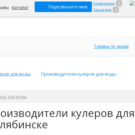
Сравнение
0
Перезвоните мне
зывы
Каталог
Закладки
0
Товары по акции
еров для воды
Производители кулеров для воды
еры для воды
оизводители кулеров для
лябинске