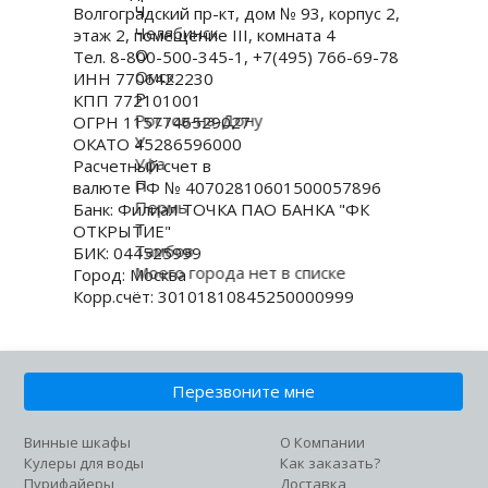
Ч
Волгоградский пр-кт, дом № 93, корпус 2,
Челябинск
этаж 2, помещение III, комната 4
О
Тел. 8-800-500-345-1, +7(495) 766-69-78
Омск
ИНН 7706422230
Р
КПП 772101001
Ростов-на-Дону
ОГРН 1157746529027
У
ОКАТО 45286596000
Уфа
Расчетный счет в
П
валюте РФ № 40702810601500057896
Пермь
Банк: Филиал ТОЧКА ПАО БАНКА "ФК
Т
ОТКРЫТИЕ"
Тамбов
БИК: 044525999
Моего города нет в списке
Город: Москва
Корр.счёт: 30101810845250000999
Перезвоните мне
Винные шкафы
О Компании
Кулеры для воды
Как заказать?
Пурифайеры
Доставка