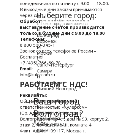
понедельника по пятницу с 9.00 — 18.00.
В выходные дни заказы принимаются
Выберите город:
через сайт.
Обработка онлайн-заказов и
выставление счетов производится
В
только в будние дни с 9.00 до 18.00
Волгоград
Телефоны:
Воронеж
8 800 500-345-1
М
Звонок со всех телефонов России -
Москва
Бесплатно!
С
+7 (495) 766-69-78
Санкт-Петербург
Email:
Самара
info@kulercom.ru
Н
РАБОТАЕМ С НДС!
Новосибирск
Нижний Новгород
Е
Реквизиты:
Ваш город
Екатеринбург
Общество с ограниченной
К
ответственностью «Кулерком»
Волгоград?
Казань
Юр. Адрес: 109117, Москва г,
Красноярск
Волгоградский пр-кт, дом № 93, корпус 2,
Да
Нет
Калининград
этаж 2, помещение III, комната 4
Крым
Факт. Адрес: 109117, Москва г,