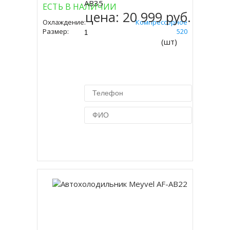
AB35
ЕСТЬ В НАЛИЧИИ
цена:
20 999 руб.
Охлаждение:
Компрессорное
Размер:
420 Х 575 Х 520
(шт)
Купить в 1 клик