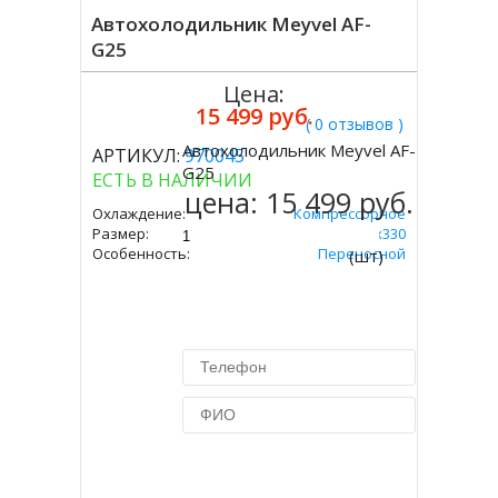
Автохолодильник Meyvel AF-
G25
Цена:
15 499 руб.
( 0 отзывов )
Автохолодильник Meyvel AF-
АРТИКУЛ:
970045
Купить
G25
ЕСТЬ В НАЛИЧИИ
цена:
15 499 руб.
Охлаждение:
Компрессорное
Размер:
340х580х330
Особенность:
Переносной
(шт)
Купить в 1 клик