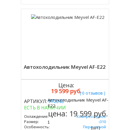
Автохолодильник Meyvel AF-E22
Цена:
19 599 руб.
( 0 отзывов )
Автохолодильник Meyvel AF-
АРТИКУЛ:
970043
Купить
E22
ЕСТЬ В НАЛИЧИИ
цена:
19 599 руб.
Охлаждение:
Компрессорное
Размер:
335х590х310
Особенность:
Переносной
(шт)