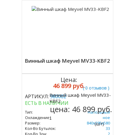
Винный шкаф Meyvel MV33-KBF2
Цена:
46 899 руб.
( 0 отзывов )
Винный шкаф Meyvel MV33-
АРТИКУЛ:
980002
Купить
KBF2
ЕСТЬ В НАЛИЧИИ
цена:
46 899 руб.
Тип:
Напольный
Охлаждение:
Компрессорное
Размер:
840х395х580
(шт)
Кол-Во Бутылок:
33
Кол-Во Зон:
2