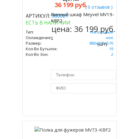
36 199 руб.
( 0 отзывов )
Винный шкаф Meyvel MV19-
АРТИКУЛ:
980001
Купить
KBF2
ЕСТЬ В НАЛИЧИИ
цена:
36 199 руб.
Тип:
Напольный
Охлаждение:
Компрессорное
Размер:
880х295х570
(шт)
Кол-Во Бутылок:
19
Кол-Во Зон:
2
Купить в 1 клик