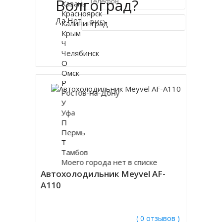
Волгоград?
Казань
Красноярск
Да
Нет
Калининград
Крым
Ч
Купить в 1 клик
Челябинск
О
Омск
Р
Ростов-на-Дону
У
Уфа
П
Пермь
Т
Тамбов
Моего города нет в списке
Автохолодильник Meyvel AF-
A110
( 0 отзывов )