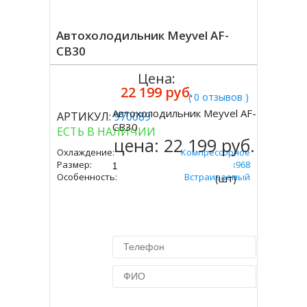
Автохолодильник Meyvel AF-
CB30
Цена:
22 199 руб.
( 0 отзывов )
Автохолодильник Meyvel AF-
АРТИКУЛ:
970089
Купить
CB30
ЕСТЬ В НАЛИЧИИ
цена:
22 199 руб.
Охлаждение:
Компрессорное
Размер:
250х440х968
Особенность:
Встраиваемый
(шт)