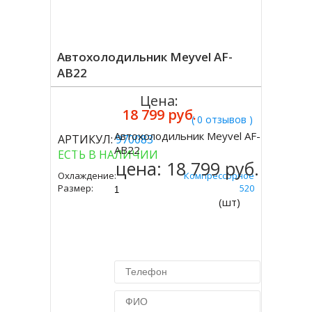
Автохолодильник Meyvel AF-
AB22
Цена:
18 799 руб.
( 0 отзывов )
Автохолодильник Meyvel AF-
АРТИКУЛ:
970083
Купить
AB22
ЕСТЬ В НАЛИЧИИ
цена:
18 799 руб.
Охлаждение:
Компрессорное
Размер:
310 Х 575 Х 520
(шт)