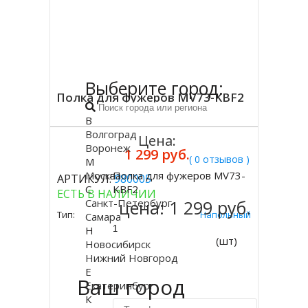
Выберите город:
Полка для фужеров MV73-KBF2
В
Волгоград
Цена:
Воронеж
1 299 руб.
( 0 отзывов )
М
Москва
Полка для фужеров MV73-
АРТИКУЛ:
980005
Купить
С
KBF2
ЕСТЬ В НАЛИЧИИ
Санкт-Петербург
цена:
1 299 руб.
Тип:
Напольный
Самара
Н
(шт)
Новосибирск
Нижний Новгород
Е
Ваш город
Екатеринбург
К