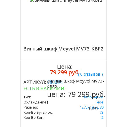
Винный шкаф Meyvel MV73-KBF2
Цена:
79 299 руб.
( 0 отзывов )
Винный шкаф Meyvel MV73-
АРТИКУЛ:
980004
Купить
KBF2
ЕСТЬ В НАЛИЧИИ
цена:
79 299 руб.
Тип:
Напольный
Охлаждение:
Компрессорное
Размер:
1275х495х580
(шт)
Кол-Во Бутылок:
73
Кол-Во Зон:
2