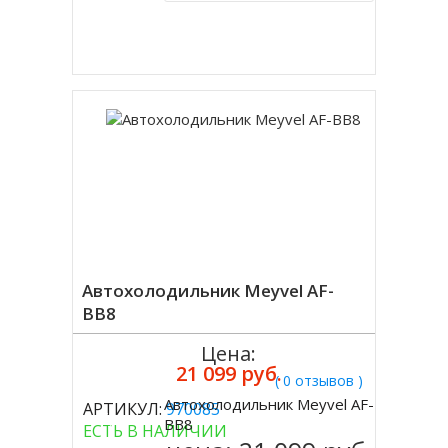
Купить в 1 клик
Автохолодильник Meyvel AF-
BB8
Цена:
21 099 руб.
( 0 отзывов )
Автохолодильник Meyvel AF-
АРТИКУЛ:
970085
Купить
BB8
ЕСТЬ В НАЛИЧИИ