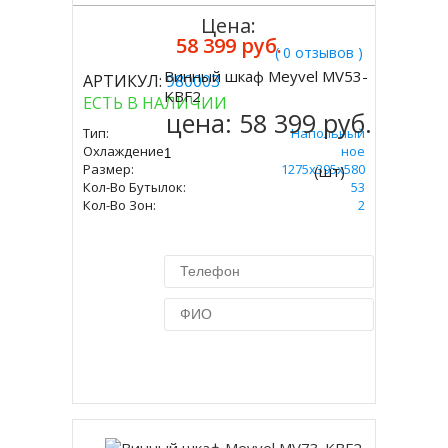
Цена:
58 399 руб.
( 0 отзывов )
Винный шкаф Meyvel MV53-
АРТИКУЛ:
980003
Купить
KBF2
ЕСТЬ В НАЛИЧИИ
цена:
58 399 руб.
Тип:
Напольный
Охлаждение:
Компрессорное
Размер:
1275х395х580
(шт)
Кол-Во Бутылок:
53
Кол-Во Зон:
2
Купить в 1 клик