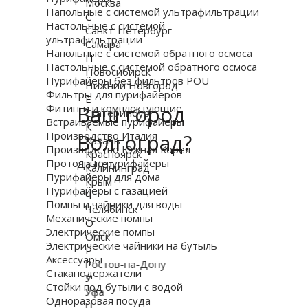
Москва
Напольные с системой ультрафильтрации
С
Настольные с системой
Санкт-Петербург
ультрафильтрации
Самара
Напольные с системой обратного осмоса
Н
Настольные с системой обратного осмоса
Новосибирск
Пурифайеры без фильтров POU
Нижний Новгород
Фильтры для пурифайеров
Е
Ваш город
Фитинги и комплектующие
Екатеринбург
Встраиваемые пурифайеры
К
Волгоград?
Производство Италия
Казань
Производство Южная Корея
Красноярск
Проточные пурифайеры
Да
Нет
Калининград
Пурифайеры для дома
Крым
Пурифайеры с газацией
Ч
Помпы и чайники для воды
Челябинск
Механические помпы
О
Электрические помпы
Омск
Электрические чайники на бутыль
Р
Аксессуары
Ростов-на-Дону
Стаканодержатели
У
Стойки под бутыли с водой
Уфа
Одноразовая посуда
П