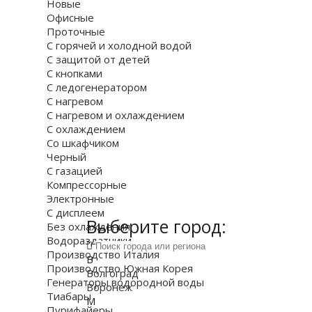
Новые
Офисные
Проточные
С горячей и холодной водой
С защитой от детей
С кнопками
С ледогенератором
С нагревом
С нагревом и охлаждением
С охлаждением
Со шкафчиком
Черный
С газацией
Компрессорные
Электронные
С дисплеем
Выберите город:
Без охлаждения
Водораздатчики
Производство Италия
В
Производство Южная Корея
Волгоград
Генераторы водородной воды
Воронеж
Тиабары
М
Пурифайеры