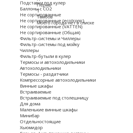
Подставки под кулер
Пермь
Баллоны с СО2
Т
Не сортированные
Тамбов
Не сортированные (ecotronic)
Моего города нет в списке
Не сортированные (VATTEN)
Не сортированные (Общая)
Фильтр-системы и Чиллеры
Фильтр-системы под мойку
Чиллеры
Фильтр-бутыли в кулер
Термосы и автохолодильники
Автохолодильники
Термосы - раздатчики
Компрессорные автохолодильники
Винные шкафы
Встраиваемые
Встраиваемые под столешницу
Для дома
Маленькие винные шкафы
Минибар
Отдельностоящие
Хьюмидор