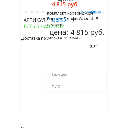
4 815 руб.
( 0 отзывов )
Комплект картриджей
Купить
Барьер Профи Осмо 4, 5
АРТИКУЛ:
Р162Р00
ступень
ЕСТЬ В НАЛИЧИИ
цена:
4 815 руб.
Доставка по Москве 450 руб.
(шт)
Купить в 1 клик