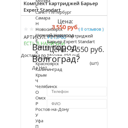
Москва
Комплект картриджей Барьер
С
Expert Standart
Санкт-Петербург
Самара
Цена:
Н
3 550 руб.
Новосибирск
( 0 отзывов )
Нижний Новгород
Комплект картриджей
АРТИКУЛ:
Р213Р00
Купить
Е
Барьер Expert Standart
ЕСТЬ В НАЛИЧИИ
Ваш город
Екатеринбург
цена:
3 550 руб.
К
Доставка по Москве 450 руб.
Волгоград?
Казань
(шт)
Красноярск
Да
Нет
Калининград
Крым
Ч
Челябинск
О
Омск
Р
Ростов-на-Дону
У
Купить в 1 клик
Уфа
П