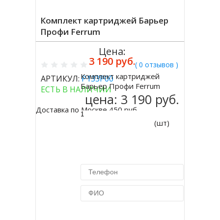
Комплект картриджей Барьер
Профи Ferrum
Цена:
3 190 руб.
( 0 отзывов )
Комплект картриджей
АРТИКУЛ:
Р133Р00
Купить
Барьер Профи Ferrum
ЕСТЬ В НАЛИЧИИ
цена:
3 190 руб.
Доставка по Москве 450 руб.
(шт)
Купить в 1 клик