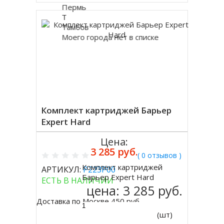
Пермь
Т
Тамбов
Моего города нет в списке
Комплект картриджей Барьер
Expert Hard
Цена:
3 285 руб.
( 0 отзывов )
Комплект картриджей
АРТИКУЛ:
Р223Р00
Купить
Барьер Expert Hard
ЕСТЬ В НАЛИЧИИ
цена:
3 285 руб.
Доставка по Москве 450 руб.
(шт)