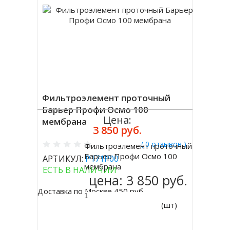
Фильтроэлемент проточный
Барьер Профи Осмо 100
Цена:
мембрана
3 850 руб.
( 0 отзывов )
Фильтроэлемент проточный
Купить
Барьер Профи Осмо 100
АРТИКУЛ:
Р171Р00
мембрана
ЕСТЬ В НАЛИЧИИ
цена:
3 850 руб.
Доставка по Москве 450 руб.
(шт)