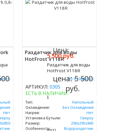
Цена:
ork
Раздатчик для воды
5 500 руб.
HotFrost V118R
Aqua
Раздатчик для воды
Купить
HotFrost V118R
500
цена:
5 500
ывов )
( 0 отзывов )
руб.
АРТИКУЛ:
0305
ЕСТЬ В НАЛИЧИИ
льный
Тип:
Напольный
дения
Охлаждение:
Без Охлаждения
Нет
Нагрев:
Нет
верху
Установка Бутыли:
Сверху
0х850
Размер:
290х295х845
атчик
Особенность:
Водораздатчик
(шт)