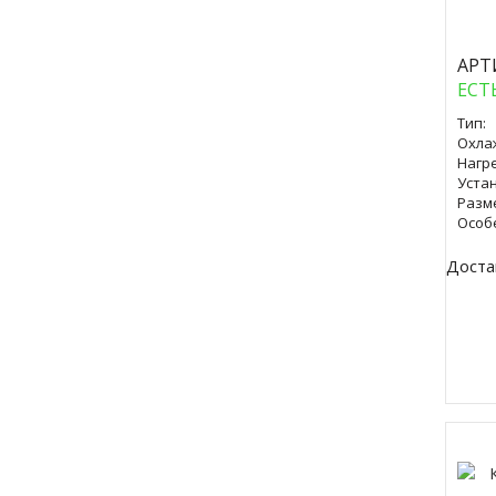
АРТ
ЕСТ
Тип:
Охла
Нагре
Уста
Разм
Особ
Доста