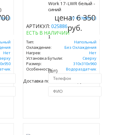
Купить
Work 17-LWR белый -
)
синий
700
цена:
6 350
тзыв )
( 0 отзывов )
руб.
АРТИКУЛ:
025886
ЕСТЬ В НАЛИЧИИ
льный
Тип:
Напольный
дения
Охлаждение:
Без Охлаждения
Нет
Нагрев:
Нет
верху
Установка Бутыли:
Сверху
0х950
Размер:
310х310х960
атчик
Особенность:
Водораздатчик
(шт)
.
Доставка по Москве 450 руб.
ик
Купить в 1 клик