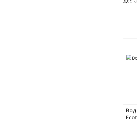
Доста
Вод
Ecot
Куп