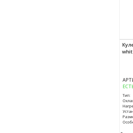
Кул
whit
Куп
АРТ
ЕСТ
Тип:
Охла
Нагре
Уста
Разм
Особ