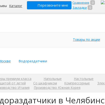
Сравнение
0
Перезвоните мне
зывы
Каталог
Закладки
0
Товары по акции
Москве
Водораздатчики
еры премиум класса
Напольные
Настольные
ащитой от детей
Со шкафчиком
Компрессорные
Эле
изводство Италия
Производство Южная Корея
дораздатчики в Челябинс