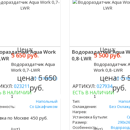
Цена:
Цена:
ораздатчик Aqua Work
Водораздатчик Aqua W
5 650 руб.
5 500 руб.
-LWR
0,8-LWR
Водораздатчик Aqua
Водораздатчик 
ить
Купить
Work 0,7-LWR
Work 0,8-LWR
цена:
5 650
цена:
5 
( 0 отзывов )
( 0 отз
руб.
руб.
ИКУЛ:
023211
АРТИКУЛ:
027934
Ь В НАЛИЧИИ
ЕСТЬ В НАЛИЧИИ
Напольный
Тип:
Напо
енность:
Со Шкафчиком
Охлаждение:
Без Охлаж
Нагрев:
Установка Бутыли:
С
вка по Москве 450 руб.
Размер:
290х26
Особенность:
Водоразд
(шт)
(шт)