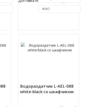
.
Доставка по Москве 450 руб.
ик
Купить в 1 клик
088
Водораздатчик L-AEL-088
white-black со шкафчиком