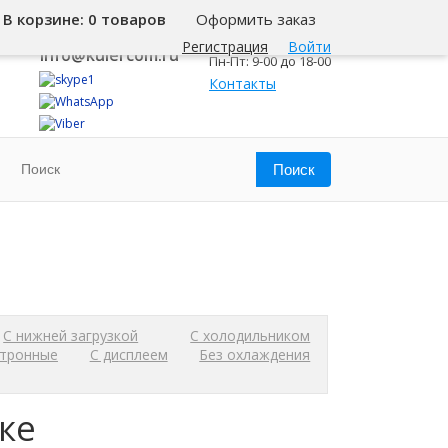
В корзине:
0 товаров
Оформить заказ
8 800 500-345-1
Челябинск
Регистрация
Войти
info@kulercom.ru
Пн-Пт: 9-00 до 18-00
Контакты
С нижней загрузкой
С холодильником
ктронные
С дисплеем
Без охлаждения
ке