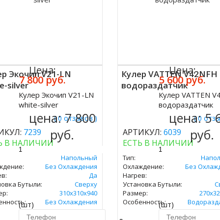
Цена:
Цена:
ер Экочип V21-LN
Кулер VATTEN V42NFH
7 800 руб.
5 600 руб.
e-silver
водораздатчик
Кулер Экочип V21-LN
Кулер VATTEN V
ить
Купить
white-silver
водораздатчик
цена:
7 800
цена:
5 
( 0 отзывов )
( 0 отз
руб.
руб.
ИКУЛ:
7239
АРТИКУЛ:
6039
Ь В НАЛИЧИИ
ЕСТЬ В НАЛИЧИИ
Напольный
Тип:
Напо
ждение:
Без Охлаждения
Охлаждение:
Без Охлаж
в:
Да
Нагрев:
новка Бутыли:
Сверху
Установка Бутыли:
С
ер:
310х310х940
Размер:
270х32
енность:
Без Охлаждения
Особенность:
Водоразд
(шт)
(шт)