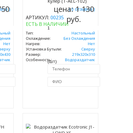
Кулер (T-AEL-102)
Купить
750
цена:
1 130
ывов )
( 0 отзывов )
руб.
АРТИКУЛ:
00235
ЕСТЬ В НАЛИЧИИ
льный
Тип:
Настольный
дения
Охлаждение:
Без Охлаждения
Нет
Нагрев:
Нет
верху
Установка Бутыли:
Сверху
0x430
Размер:
219х320х310
атчик
Особенность:
Водораздатчик
(шт)
.
ик
Купить в 1 клик