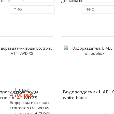
вка по Москве 450 руб.
Доставка по Москве 450 руб
Купить в 1 клик
Купить в 1 кл
Цена:
ораздатчик воды
Водораздатчик L-AEL-
4 700 руб.
ronic V14-LWD XS
white-black
Водораздатчик воды
ить
Ecotronic V14-LWD XS