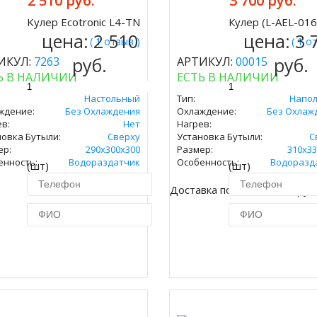
2 510 руб.
3 700 руб.
Kулер Ecotronic L4-TN
Кулер (L-AEL-016
ить
Купить
цена:
2 510
цена:
3 
( 1 отзыв )
( 1 о
руб.
руб.
ИКУЛ:
7263
АРТИКУЛ:
00015
Ь В НАЛИЧИИ
ЕСТЬ В НАЛИЧИИ
Настольный
Тип:
Напо
ждение:
Без Охлаждения
Охлаждение:
Без Охлаж
в:
Нет
Нагрев:
новка Бутыли:
Сверху
Установка Бутыли:
С
ер:
290x300х300
Размер:
310х33
енность:
Водораздатчик
Особенность:
Водоразд
(шт)
(шт)
Доставка по Москве 450 руб
Купить в 1 клик
Купить в 1 кл