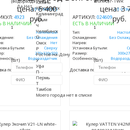
(водораздатчик)
Work 0,7-TWR
Казань
Да
Нет
цена:
5 400
цена:
3 
Красноярск
( 0 отзывов )
( 0 отз
Калининград
руб.
руб.
ИКУЛ:
4923
АРТИКУЛ:
024609
Крым
Ь В НАЛИЧИИ
ЕСТЬ В НАЛИЧИИ
Ч
Челябинск
Напольный
Тип:
Насто
О
ждение:
Без Охлаждения
Охлаждение:
Без Охлаж
Омск
в:
Нет
Нагрев:
новка Бутыли:
Сверху
Установка Бутыли:
С
Р
ер:
270х320х920
Размер:
300x27
Ростов-на-Дону
енность:
Водораздатчик
Особенность:
Водоразд
(шт)
(шт)
У
Уфа
вка по Москве 450 руб.
Доставка по Москве 450 руб
П
Пермь
Т
Тамбов
Купить в 1 клик
Купить в 1 кл
Моего города нет в списке