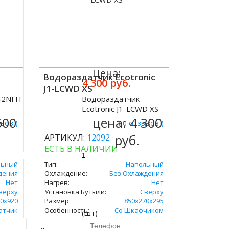
Цена:
Водораздатчик Ecotronic
4 300 руб.
J1-LCWD XS
42NFH
Водораздатчик
Купить
Ecotronic J1-LCWD XS
600
цена:
4 300
ывов )
( 0 отзывов )
руб.
АРТИКУЛ:
12092
ЕСТЬ В НАЛИЧИИ
льный
Тип:
Напольный
дения
Охлаждение:
Без Охлаждения
Нет
Нагрев:
Нет
верху
Установка Бутыли:
Сверху
0х920
Размер:
850x270x295
атчик
Особенность:
Со Шкафчиком
(шт)