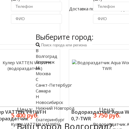
Доставка по Москве 450 руб
Купить в 1 клик
Купить в 1 кл
Выберите город:
В
Волгоград
Воронеж
М
Москва
С
Санкт-Петербург
Самара
Н
Новосибирск
Нижний Новгород
Цена:
Цена:
ер VATTEN V41WFH
Водораздатчик Aqua W
Е
5 400 руб.
3 750 руб.
ораздатчик
0,7-TWR
Екатеринбург
Ваш город Волгоград?
Кулер VATTEN V41WFH
Водораздатчик 
К
ить
Купить