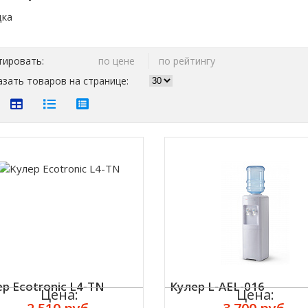
тировать:
по цене
по рейтингу
зать товаров на странице:
р Ecotronic L4-TN
Кулер L-AEL-016
Цена:
Цена: