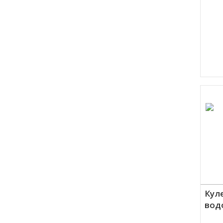
Кул
вод
Куп