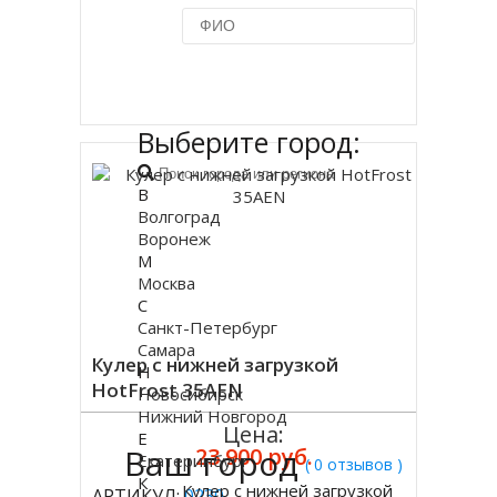
Купить в 1 клик
Выберите город:
В
Волгоград
Воронеж
М
Москва
С
Санкт-Петербург
Самара
Кулер с нижней загрузкой
Н
HotFrost 35AEN
Новосибирск
Нижний Новгород
Цена:
Е
Ваш город
23 900 руб.
Екатеринбург
( 0 отзывов )
К
Кулер с нижней загрузкой
АРТИКУЛ:
0230