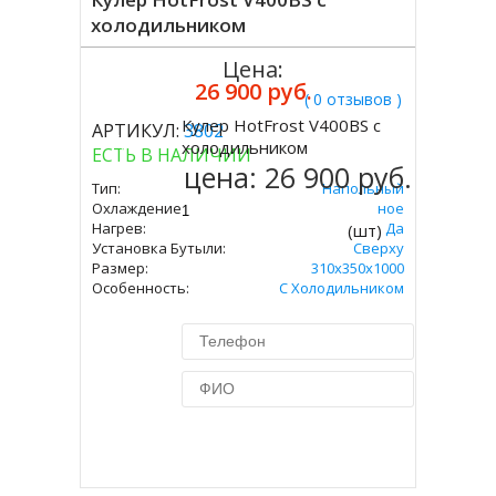
холодильником
Цена:
26 900 руб.
( 0 отзывов )
Кулер HotFrost V400BS с
АРТИКУЛ:
3802
Купить
холодильником
ЕСТЬ В НАЛИЧИИ
цена:
26 900 руб.
Тип:
Напольный
Охлаждение:
Компрессорное
Нагрев:
Да
(шт)
Установка Бутыли:
Сверху
Размер:
310х350х1000
Особенность:
С Холодильником
Купить в 1 клик