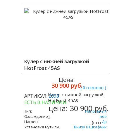
Кулер с нижней загрузкой
HotFrost 45AS
Цена:
30 900 руб.
( 0 отзывов )
Кулер с нижней загрузкой
АРТИКУЛ:
2698
Купить
HotFrost 45AS
ЕСТЬ В НАЛИЧИИ
цена:
30 900 руб.
Тип:
Напольный
Охлаждение:
Компрессорное
Нагрев:
Да
(шт)
Установка Бутыли:
Внизу В Шкафчик