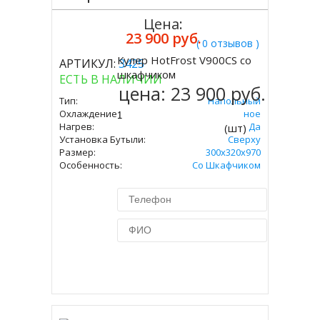
Цена:
23 900 руб.
( 0 отзывов )
Кулер HotFrost V900CS со
АРТИКУЛ:
3425
Купить
шкафчиком
ЕСТЬ В НАЛИЧИИ
цена:
23 900 руб.
Тип:
Напольный
Охлаждение:
Компрессорное
Нагрев:
Да
(шт)
Установка Бутыли:
Сверху
Размер:
300х320х970
Особенность:
Со Шкафчиком
Купить в 1 клик