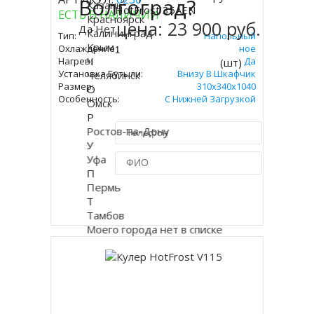
Волгоград?
Купить
Казань
HotFrost 35AEN
ЕСТЬ В НАЛИЧИИ
Красноярск
цена:
23 900 руб.
Да
Нет
Калининград
Тип:
Напольный
Крым
Охлаждение:
Электронное
Ч
Нагрев:
Да
(шт)
Установка Бутыли:
Внизу В Шкафчик
Челябинск
Размер:
310х340х1040
О
Особенность:
С Нижней Загрузкой
Омск
Р
Ростов-на-Дону
У
Уфа
П
Пермь
Купить в 1 клик
Т
Тамбов
Моего города нет в списке