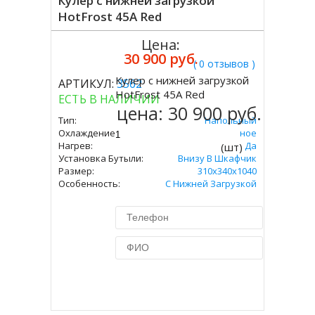
Кулер с нижней загрузкой
HotFrost 45A Red
Цена:
30 900 руб.
( 0 отзывов )
Кулер с нижней загрузкой
АРТИКУЛ:
3562
Купить
HotFrost 45A Red
ЕСТЬ В НАЛИЧИИ
цена:
30 900 руб.
Тип:
Напольный
Охлаждение:
Компрессорное
Нагрев:
Да
(шт)
Установка Бутыли:
Внизу В Шкафчик
Размер:
310х340х1040
Особенность:
С Нижней Загрузкой
Купить в 1 клик