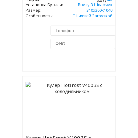
Установка Бутыли:
Внизу В Шкафчик
Размер:
310х360х1040
Особенность:
С Нижней Загрузкой
Купить в 1 клик
Кулер HotFrost V400BS с