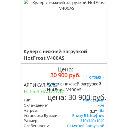
Кулер с нижней загрузкой
HotFrost V400AS
Цена:
30 900 руб.
( 1 отзыв )
Кулер с нижней загрузкой
АРТИКУЛ:
5002
Купить
HotFrost V400AS
ЕСТЬ В НАЛИЧИИ
цена:
30 900 руб.
Тип:
Напольный
Охлаждение:
Компрессорное
Нагрев:
Да
(шт)
Установка Бутыли:
Внизу В Шкафчик
Размер:
310х340х1040
Особенность:
С Нижней Загрузкой