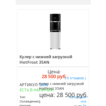
Кулер с нижней загрузкой
HotFrost 35AN
Цена:
28 500 руб.
( 0 отзывов )
Кулер с нижней загрузкой
АРТИКУЛ:
2436
Купить
HotFrost 35AN
ЕСТЬ В НАЛИЧИИ
цена:
28 500 руб.
Тип:
Напольный
Охлаждение:
Компрессорное
Нагрев:
Да