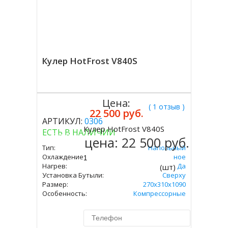
Кулер HotFrost V840S
Цена:
( 1 отзыв )
22 500 руб.
АРТИКУЛ:
0306
Кулер HotFrost V840S
ЕСТЬ В НАЛИЧИИ
Купить
цена:
22 500 руб.
Тип:
Напольный
Охлаждение:
Компрессорное
Нагрев:
Да
(шт)
Установка Бутыли:
Сверху
Размер:
270х310х1090
Особенность:
Компрессорные