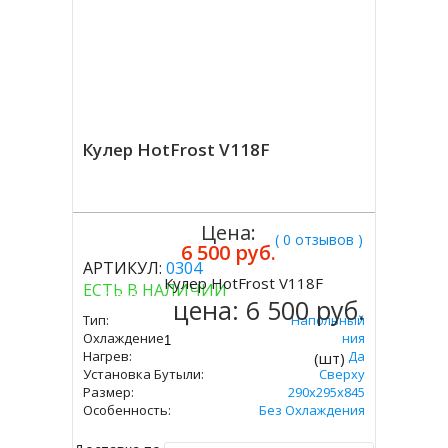
Кулер HotFrost V118F
Цена:
( 0 отзывов )
6 500 руб.
АРТИКУЛ:
0304
Кулер HotFrost V118F
ЕСТЬ В НАЛИЧИИ
Купить
цена:
6 500 руб.
Тип:
Напольный
Охлаждение:
Без Охлаждения
Нагрев:
Да
(шт)
Установка Бутыли:
Сверху
Размер:
290х295х845
Особенность:
Без Охлаждения