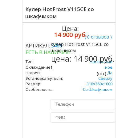
Кулер HotFrost V115CE со
шкафчиком
Цена:
14 900 руб.
( 0 отзывов )
Кулер HotFrost V115CE со
АРТИКУЛ:
3468
Купить
шкафчиком
ЕСТЬ В НАЛИЧИИ
цена:
14 900 руб.
Тип:
Напольный
Охлаждение:
Электронное
Нагрев:
Да
(шт)
Установка Бутыли:
Сверху
Размер:
310х360х1000
Особенность:
Со Шкафчиком
Купить в 1 клик