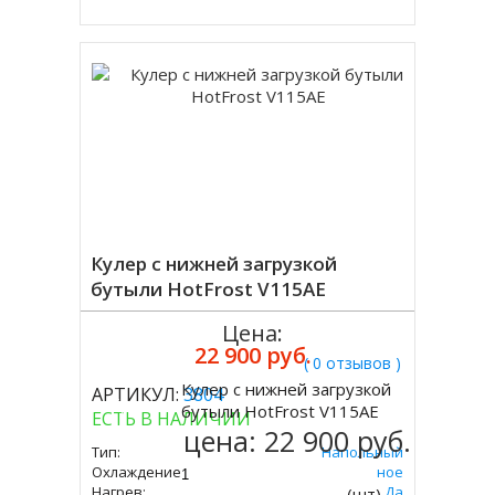
Кулер с нижней загрузкой
бутыли HotFrost V115AE
Цена:
22 900 руб.
( 0 отзывов )
Кулер с нижней загрузкой
АРТИКУЛ:
3804
Купить
бутыли HotFrost V115AE
ЕСТЬ В НАЛИЧИИ
цена:
22 900 руб.
Тип:
Напольный
Охлаждение:
Электронное
Нагрев:
Да
(шт)