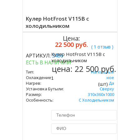
Кулер HotFrost V115B с
холодильником
Цена:
22 500 руб.
( 1 отзыв )
Кулер HotFrost V115B с
АРТИКУЛ:
3466
Купить
холодильником
ЕСТЬ В НАЛИЧИИ
цена:
22 500 руб.
Тип:
Напольный
Охлаждение:
Компрессорное
Нагрев:
Да
(шт)
Установка Бутыли:
Сверху
Размер:
310х360х1000
Особенность:
С Холодильником