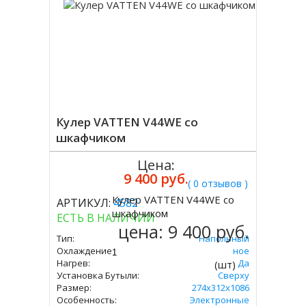
Кулер VATTEN V44WE со
шкафчиком
Цена:
9 400 руб.
( 0 отзывов )
Кулер VATTEN V44WE со
АРТИКУЛ:
4582
Купить
шкафчиком
ЕСТЬ В НАЛИЧИИ
цена:
9 400 руб.
Тип:
Напольный
Охлаждение:
Электронное
Нагрев:
Да
(шт)
Установка Бутыли:
Сверху
Размер:
274х312х1086
Особенность:
Электронные