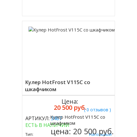
Купить в 1 клик
Кулер HotFrost V115C со
шкафчиком
Цена:
20 500 руб.
( 0 отзывов )
Кулер HotFrost V115C со
АРТИКУЛ:
3467
Купить
шкафчиком
ЕСТЬ В НАЛИЧИИ
цена:
20 500 руб.
Тип:
Напольный