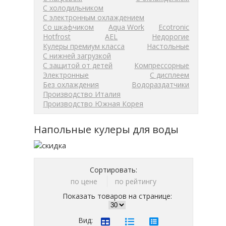
С холодильником
С электронным охлаждением
Со шкафчиком
Aqua Work
Ecotronic
Hotfrost
AEL
Недорогие
Кулеры премиум класса
Настольные
С нижней загрузкой
С защитой от детей
Компрессорные
Электронные
С дисплеем
Без охлаждения
Водораздатчики
Производство Италия
Производство Южная Корея
Напольные кулеры для воды
Сортировать:
по цене
по рейтингу
Показать товаров на странице:
Вид: