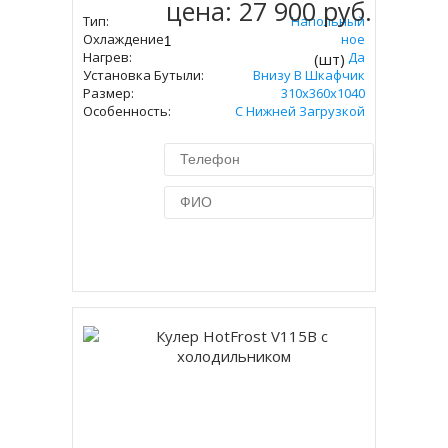
цена:
27 900 руб.
Тип:
Напольный
Охлаждение:
Компрессорное
Нагрев:
Да
(шт)
Установка Бутыли:
Внизу В Шкафчик
Размер:
310х360х1040
Особенность:
С Нижней Загрузкой
Купить в 1 клик