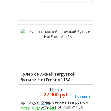
Купить в 1 клик
Кулер с нижней загрузкой
бутыли HotFrost V115A
Цена:
27 900 руб.
( 1 отзыв )
Кулер с нижней загрузкой
АРТИКУЛ:
3565
Купить
бутыли HotFrost V115A
ЕСТЬ В НАЛИЧИИ