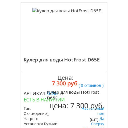
Кулер для воды HotFrost D65E
Цена:
7 300 руб.
( 0 отзывов )
Кулер для воды HotFrost
АРТИКУЛ:
0458
Купить
D65E
ЕСТЬ В НАЛИЧИИ
цена:
7 300 руб.
Тип:
Настольный
Охлаждение:
Электронное
Нагрев:
Да
(шт)
Установка Бутыли:
Сверху