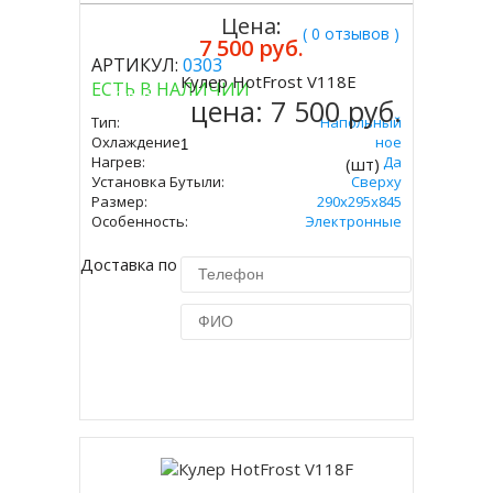
Цена:
( 0 отзывов )
7 500 руб.
АРТИКУЛ:
0303
Кулер HotFrost V118E
ЕСТЬ В НАЛИЧИИ
Купить
цена:
7 500 руб.
Тип:
Напольный
Охлаждение:
Электронное
Нагрев:
Да
(шт)
Установка Бутыли:
Сверху
Размер:
290х295х845
Особенность:
Электронные
Доставка по Москве 450 руб.
Купить в 1 клик