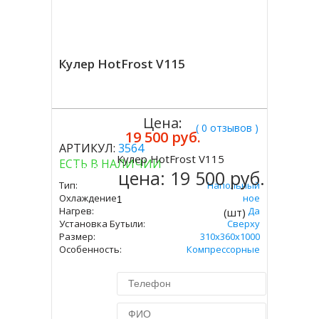
Кулер HotFrost V115
Цена:
( 0 отзывов )
19 500 руб.
АРТИКУЛ:
3564
Кулер HotFrost V115
ЕСТЬ В НАЛИЧИИ
Купить
цена:
19 500 руб.
Тип:
Напольный
Охлаждение:
Компрессорное
Нагрев:
Да
(шт)
Установка Бутыли:
Сверху
Размер:
310х360х1000
Особенность:
Компрессорные