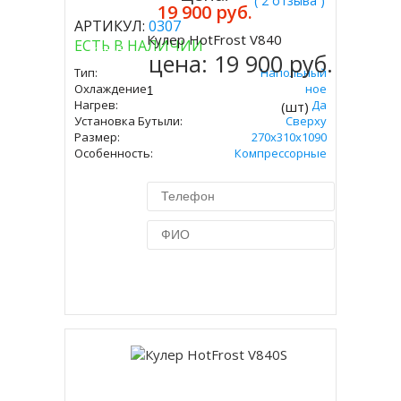
( 2 отзыва )
19 900 руб.
АРТИКУЛ:
0307
Кулер HotFrost V840
ЕСТЬ В НАЛИЧИИ
Купить
цена:
19 900 руб.
Тип:
Напольный
Охлаждение:
Электронное
Нагрев:
Да
(шт)
Установка Бутыли:
Сверху
Размер:
270х310х1090
Особенность:
Компрессорные
Купить в 1 клик