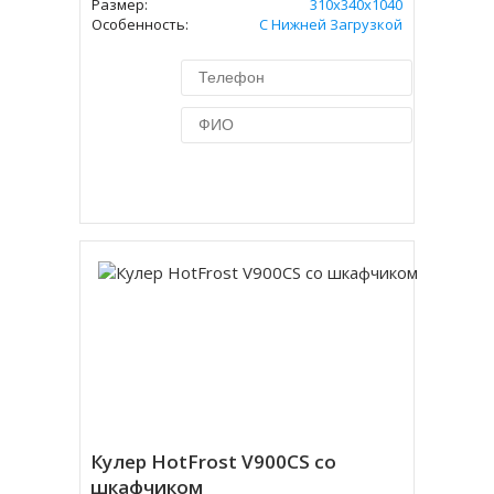
Размер:
310х340х1040
Особенность:
С Нижней Загрузкой
Купить в 1 клик
Кулер HotFrost V900CS со
шкафчиком