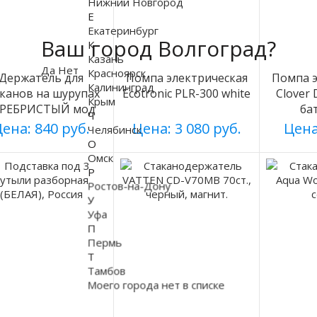
Нижний Новгород
Е
Екатеринбург
Ваш город Волгоград?
К
Казань
Да
Нет
Красноярск
Держатель для
Помпа электрическая
Помпа э
Калининград
аканов на шурупах
Ecotronic PLR-300 white
Clover
Крым
ЕРЕБРИСТЫЙ мод
ба
Ч
003
ена: 840 руб.
Цена: 3 080 руб.
Цена
Челябинск
О
Омск
Р
Ростов-на-Дону
У
Уфа
П
Пермь
Т
Тамбов
Моего города нет в списке