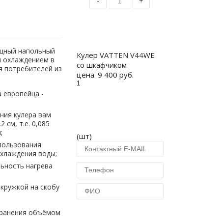
-
+
Купить
щный напольный
Кулер VATTEN V44WE
м охлаждением в
со шкафчиком
я потребителей из
цена:
9 400 руб.
а европейца -
ния кулера вам
 см, т.е. 0,085
;
(шт)
спользования
охлаждения воды;
ьность нагрева
 кружкой на скобу
хранения объёмом
Купить в 1 клик