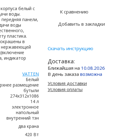
 корпуса белый с
К сравнению
дачи воды.
 передняя панели,
Добавить в закладки
здачи воды
ественного,
ту пластика.
 окрашены в
из нержавеющей
Скачать инструкцию
 (включение
а, индикатор
Доставка:
Ближайшая на
10.08.2026
VATTEN
В день заказа
возможна
Белый
Условия доставки
рхнее размещение
Условия оплаты
бутыли
274х312х1086
14 л
электронное
напольный
внутренний тэн
два крана
420 Вт