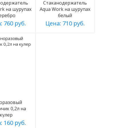
нодержатель
Стаканодержатель
rk на шурупах
Aqua Work на шурупах
еребро
белый
: 760 руб.
Цена: 710 руб.
оразовый
нчик 0,2л на
кулер
: 160 руб.