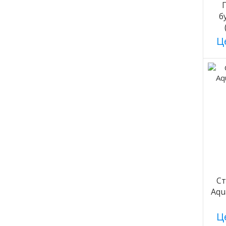
б
Це
С
Aqu
Це