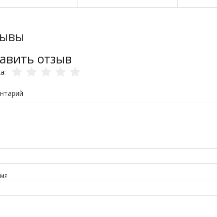
зывы
авить отзыв
ка:
нтарий
имя