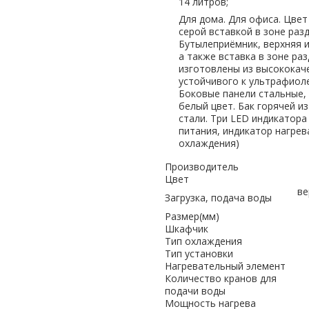
14 литров;
Для дома. Для офиса. Цвет
серой вставкой в зоне раз
Бутылеприёмник, верхняя и
а также вставка в зоне ра
изготовлены из высококач
устойчивого к ультрафиоле
Боковые панели стальные,
белый цвет. Бак горячей 
стали. Три LED индикатора
питания, индикатор нагрев
охлаждения)
Производитель
Цвет
ве
Загрузка, подача воды
Размер(мм)
Шкафчик
Тип охлаждения
Тип установки
Нагревательный элемент
Количество кранов для
подачи воды
Мощность нагрева