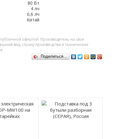
80 Вт
4 лч
0,6 лч
Китай
я публичной офертой. Производитель на свое
шний вид, страну производства и технические
в.
Поделиться…