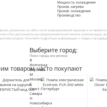
Мощность охлаждения
Произв. нагрева
Произв. охлаждения
Производство
дения, указанные на сайте, носят информативный характер и не являютс
ение и без дополнительных уведомлений может менять комплектацию, вне
еристики модели. Уточняйте подробную информацию о товаре у продавцо
Выберите город:
В
Волгоград
тим товаром часто покупают
Воронеж
М
Москва
С
Санкт-Петербург
Самара
Н
Новосибирск