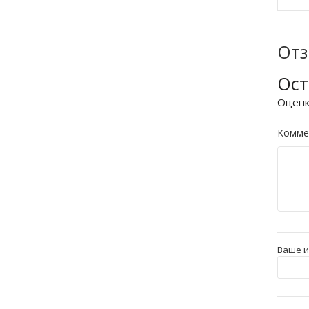
От
Ост
Оцен
Комме
Ваше 