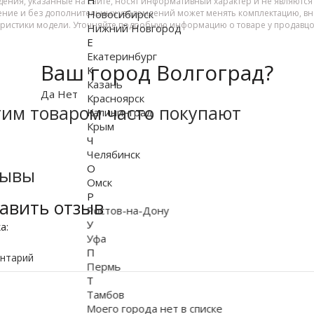
дения, указанные на сайте, носят информативный характер и не являютс
Новосибирск
ение и без дополнительных уведомлений может менять комплектацию, вне
еристики модели. Уточняйте подробную информацию о товаре у продавцо
Нижний Новгород
Е
Екатеринбург
Ваш город Волгоград?
К
Казань
Да
Нет
Красноярск
тим товаром часто покупают
Калининград
Крым
Ч
Челябинск
О
зывы
Омск
Р
авить отзыв
Ростов-на-Дону
У
ка:
Уфа
П
нтарий
Пермь
Т
Тамбов
Моего города нет в списке