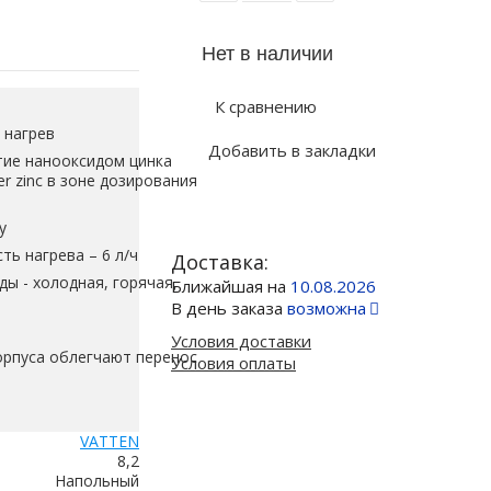
К сравнению
 нагрев
Добавить в закладки
ие нанооксидом цинка
er zinc в зоне дозирования
у
ь нагрева – 6 л/ч
Доставка:
ды - холодная, горячая,
Ближайшая на
10.08.2026
В день заказа
возможна
Условия доставки
орпуса облегчают перенос
Условия оплаты
VATTEN
8,2
Напольный