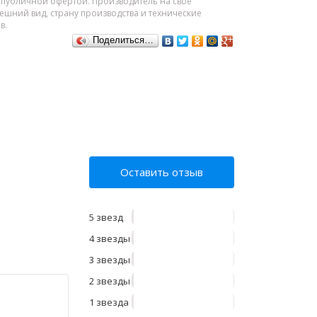
я публичной офертой. Производитель на свое
шний вид, страну производства и технические
в.
Поделиться…
Оставить отзыв
5 звезд
4 звезды
3 звезды
2 звезды
1 звезда