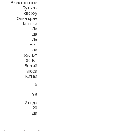
Электронное
Бутыль
сверху
Один кран
Кнопки
Да
Да
Да
Нет
Да
650 Вт
80 Вт
Белый
Midea
Китай
6
0.6
2 года
20
Да