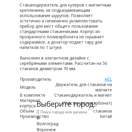
Стаканодержатель для кулеров с магнитным
креплением, не подразумевающим
использование шурупов. Позволяет
эстетично и гигиенично укомплектовать
прибор для мест общего пользования
стандартными стаканчиками. Корпус из
прозрачного поликарбоната не скрывает
содержимое, а дозатор подает тару для
напитков по 1 штуке.
Выполнен в элегантном дизайне с
серебряными элементами. Рассчитан на 50
стаканов диаметром 70 мм.
Производитель
AEL
Держатель для стаканов на
Модель
магните
В комплекте
Стаканодержатель и магнит
Материал
Выберите город:
Пластик (поликарбонат)
корпуса
Объем
50 стаканов
Производство
Китай
В
Волгоград
Воронеж