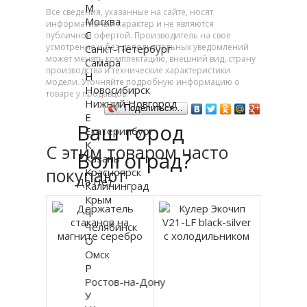
М
Все сведения, указанные на сайте, носят
Москва
информативный характер и не являются
С
публичной офертой. Производитель на свое
усмотрение и без дополнительных уведомлений
Санкт-Петербург
может менять комплектацию, внешний вид, страну
Самара
производства и технические характеристики
Н
модели. Уточняйте подробную информацию о
Новосибирск
товаре у продавцов.
Нижний Новгород
Поделиться…
Е
Ваш город
Екатеринбург
К
С этим товаром часто
Волгоград?
Казань
покупают
Красноярск
Да
Нет
Калининград
Крым
Ч
Челябинск
О
Омск
Р
Ростов-на-Дону
У