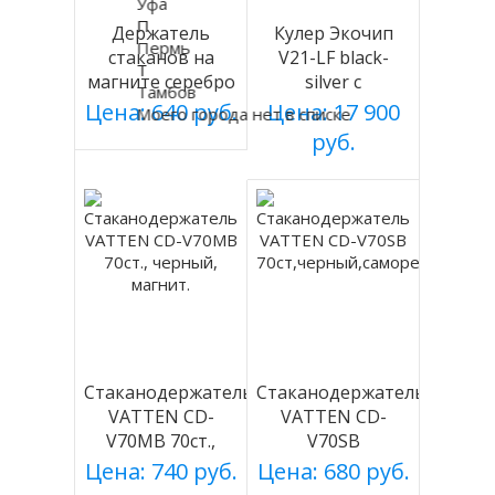
Уфа
П
Держатель
Кулер Экочип
Пермь
стаканов на
V21-LF black-
Т
магните серебро
silver с
Тамбов
холодильником
Цена: 640 руб.
Цена: 17 900
Моего города нет в списке
руб.
Стаканодержатель
Стаканодержатель
VATTEN CD-
VATTEN CD-
V70MB 70ст.,
V70SB
черный, магнит.
70ст,черный,саморезы
Цена: 740 руб.
Цена: 680 руб.