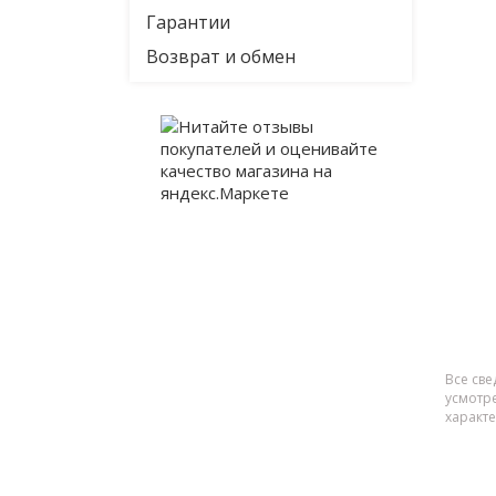
Гарантии
Возврат и обмен
Все све
усмотр
характ