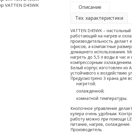
Описание
Тех. характеристики
VATTEN D45WK – настольный 
работающий на нагрев и охла
производительность делает е
офисов, а компактные размер
домашнего использования. М
нагреть до 5,5 л воды в час и
компрессорным охлаждением.
Белый корпус изготовлен из A
устойчивого к воздействию у
Предусмотрено 3 крана для в
нагретой;
охлажденной;
комнатной температуры.
Кнопочное управление делае
кулера очень удобным. Контр
работу можно при помощи LE
питание, нагрев, охлаждение.
Производитель