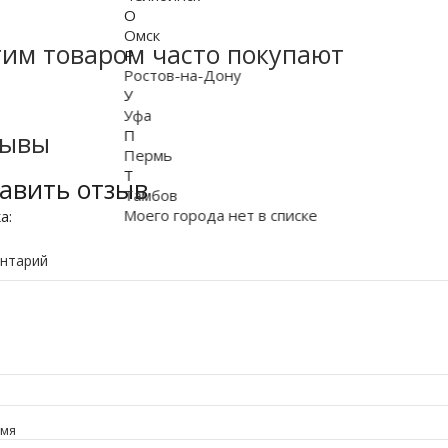
О
Омск
тим товаром часто покупают
Р
Ростов-на-Дону
У
Уфа
П
зывы
Пермь
Т
авить отзыв
Тамбов
Моего города нет в списке
ка:
нтарий
имя