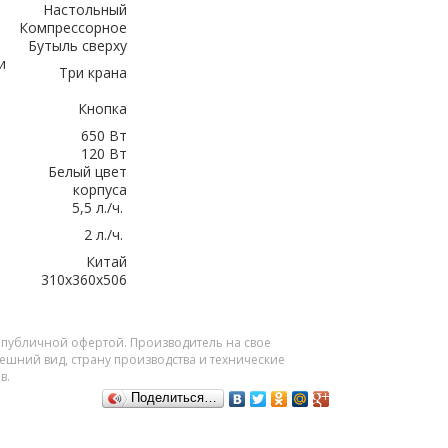
Настольный
Компрессорное
Бутыль сверху
и
Три крана
Кнопка
650 Вт
120 Вт
Белый цвет
корпуса
5,5 л./ч.
2 л./ч.
Китай
310х360х506
я публичной офертой. Производитель на свое
шний вид, страну производства и технические
в.
Поделиться…