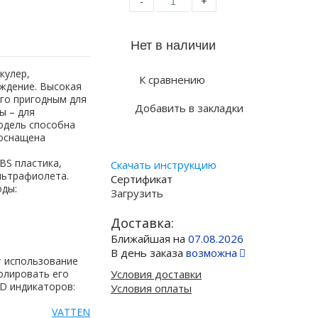
-
+
кулер,
К сравнению
ждение. Высокая
го пригодным для
Добавить в закладки
ы – для
одель способна
 оснащена
BS пластика,
Скачать инструкцию
льтрафиолета.
Сертификат
оды:
Загрузить
Доставка:
Ближайшая на
07.08.2026
В день заказа
возможна
т использование
олировать его
Условия доставки
D индикаторов:
Условия оплаты
VATTEN