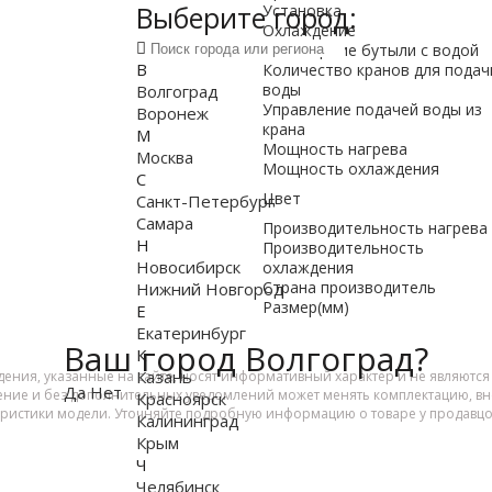
Выберите город:
Установка
Охлаждение
Размещение бутыли с водой
В
Количество кранов для подач
воды
Волгоград
Управление подачей воды из
Воронеж
крана
М
Мощность нагрева
Москва
Мощность охлаждения
С
Цвет
Санкт-Петербург
Самара
Производительность нагрева
Н
Производительность
Новосибирск
охлаждения
Страна производитель
Нижний Новгород
Размер(мм)
Е
Екатеринбург
Ваш город Волгоград?
К
Казань
дения, указанные на сайте, носят информативный характер и не являютс
Да
Нет
ение и без дополнительных уведомлений может менять комплектацию, вне
Красноярск
еристики модели. Уточняйте подробную информацию о товаре у продавцо
Калининград
Крым
Ч
Челябинск