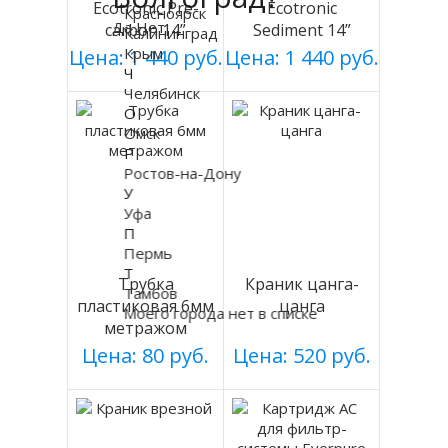
Ecotronic Pre-
Ecotronic
Красноярск
Да
Нет
carbon 14”
Sediment 14”
Калининград
Крым
Цена: 1 440 руб.
Цена: 1 440 руб.
Ч
Челябинск
О
Омск
Р
Ростов-на-Дону
У
Уфа
П
Пермь
Т
Трубка
Краник цанга-
Тамбов
пластиковая 6мм
цанга
Моего города нет в списке
метражом
Цена: 80 руб.
Цена: 520 руб.