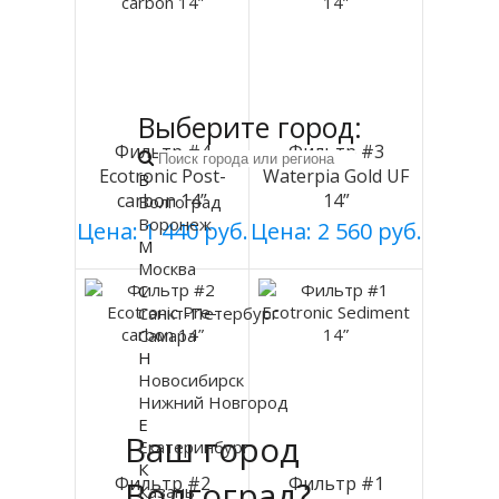
Выберите город:
Фильтр #4
Фильтр #3
Ecotronic Post-
Waterpia Gold UF
В
carbon 14”
14”
Волгоград
Воронеж
Цена: 1 440 руб.
Цена: 2 560 руб.
М
Москва
С
Санкт-Петербург
Самара
Н
Новосибирск
Нижний Новгород
Е
Ваш город
Екатеринбург
К
Фильтр #2
Фильтр #1
Волгоград?
Казань