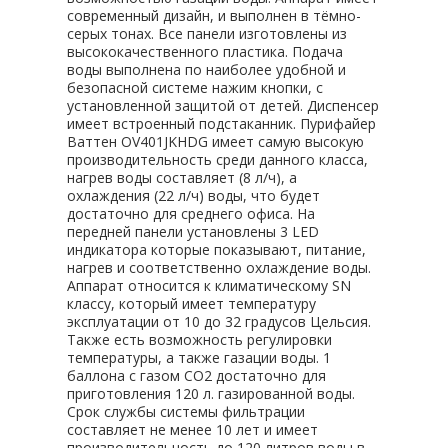
современный дизайн, и выполнен в тёмно-
серых тонах. Все панели изготовлены из
высококачественного пластика. Подача
воды выполнена по наиболее удобной и
безопасной системе нажим кнопки, с
установленной защитой от детей. Диспенсер
имеет встроенный подстаканник. Пурифайер
Ваттен OV401JKHDG имеет самую высокую
производительность среди данного класса,
нагрев воды составляет (8 л/ч), а
охлаждения (22 л/ч) воды, что будет
достаточно для среднего офиса. На
передней панели установлены 3 LED
индикатора которые показывают, питание,
нагрев и соответственно охлаждение воды.
Аппарат относится к климатическому SN
классу, который имеет температуру
эксплуатации от 10 до 32 градусов Цельсия.
Также есть возможность регулировки
температуры, а также газации воды. 1
баллона с газом CO2 достаточно для
приготовления 120 л. газированной воды.
Срок службы системы фильтрации
составляет не менее 10 лет и имеет
производительность до 120 литров воды в