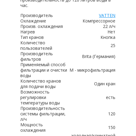
час.
Производитель
VATTEN
Охлаждение
Компрессорное
Произв. охлаждения
22 л/ч
Нагрев
Нет
Тип кранов
Кнопка
Количество
25
пользователей
Производитель
Brita (Германия)
фильтров
Применяемый способ
фильтрации и очистки
М - микрофильтрация
воды
Количество кранов
Один кран
для подачи воды
Возможность
регулировки
есть
температуры воды
Производительность
системы фильтрации,
120
л/ч
Мощность
150
охлаждения
холодная/комнатной