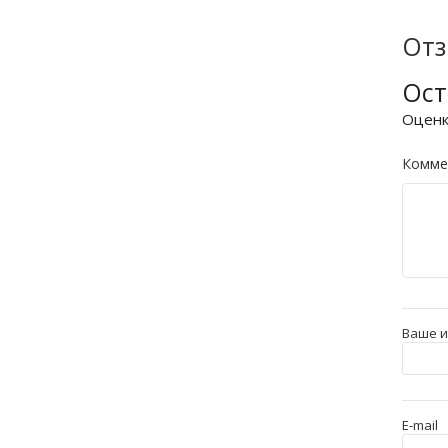
От
Ост
Оцен
Комме
Ваше 
E-mail