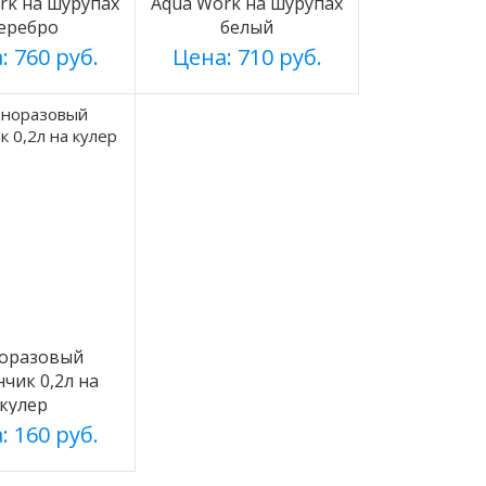
rk на шурупах
Aqua Work на шурупах
еребро
белый
: 760 руб.
Цена: 710 руб.
оразовый
нчик 0,2л на
кулер
: 160 руб.