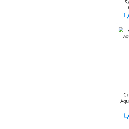
б
Це
С
Aqu
Це