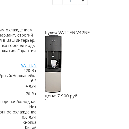
-
+
Купить
ным охлаждением
Кулер VATTEN V42NE
вариант, строгий
я в Ваш интерьер.
опка горячей воды
нажатия. Гарантия
VATTEN
420 Вт
ёрный/Нержавейка
6.3
4 л./ч.
70 Вт
цена:
7 900 руб.
горячая/холодная
Нет
онное охлаждение
0,6 л./ч.
Кнопка
Китай