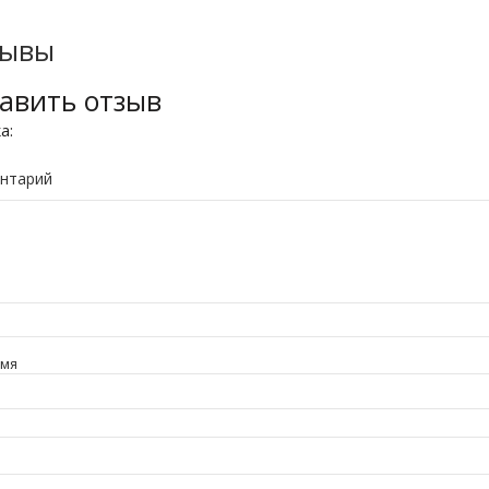
зывы
авить отзыв
ка:
нтарий
имя