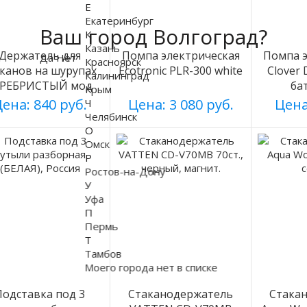
Е
Екатеринбург
Ваш город Волгоград?
К
Казань
Держатель для
Помпа электрическая
Помпа э
Да
Нет
Красноярск
аканов на шурупах
Ecotronic PLR-300 white
Clover
Калининград
ЕРЕБРИСТЫЙ мод
ба
Крым
003
ена: 840 руб.
Цена: 3 080 руб.
Цена
Ч
Челябинск
О
Омск
Р
Ростов-на-Дону
У
Уфа
П
Пермь
Т
Тамбов
Моего города нет в списке
Подставка под 3
Стаканодержатель
Стака