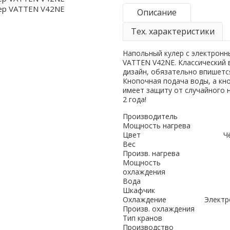
Описание
Тех. характеристики
Напольный кулер с электрон
VATTEN V42NE. Классический 
дизайн, обязательно впишетс
Кнопочная подача воды, а кн
имеет защиту от случайного 
2 года!
Производитель
Мощность нагрева
Цвет
Ч
Вес
Произв. нагрева
Мощность
охлаждения
Вода
Шкафчик
Охлаждение
Электр
Произв. охлаждения
Тип кранов
Производство